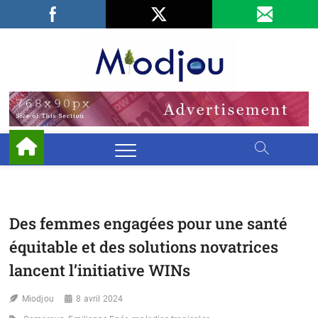
Skip
Facebook
LinkedIn
X
to
content
Miodjo
PRÉSERVONS
NOTRE
ENVIRONNEMENT
Des femmes engagées pour une santé
équitable et des solutions novatrices
lancent l’initiative WINs
Miodjou
8 avril 2024