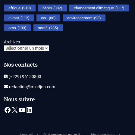
afrique
(210)
bénin
(382)
changement climatique
(117)
climat
(112)
eau
(88)
environnement
(93)
oms
(133)
santé
(285)
Archives
Nos contacts
(+229) 96150803
redaction@miodjou.com
Nous suivre
Facebook
X
YouTube
LinkedIn