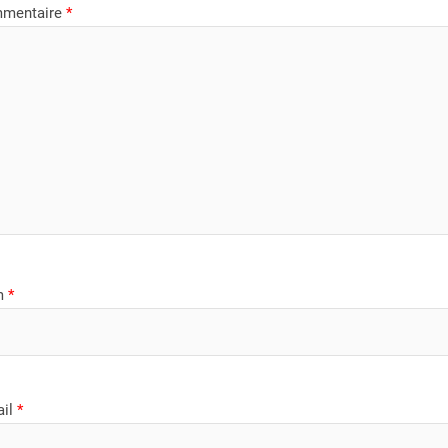
mentaire
*
m
*
ail
*