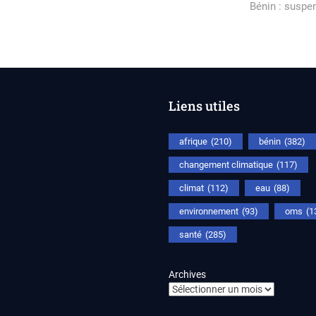
rticle
post:
Bénin : suspen
Liens utiles
afrique
(210)
bénin
(382)
changement climatique
(117)
climat
(112)
eau
(88)
environnement
(93)
oms
(1
santé
(285)
Archives