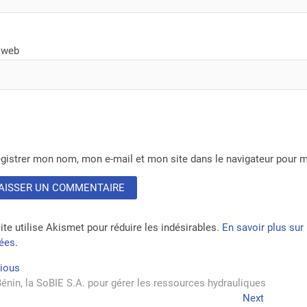
 web
gistrer mon nom, mon e-mail et mon site dans le navigateur pour
ite utilise Akismet pour réduire les indésirables.
En savoir plus su
tées
.
vigation
Previous
vious
post:
énin, la SoBIE S.A. pour gérer les ressources hydrauliques
Next
Next