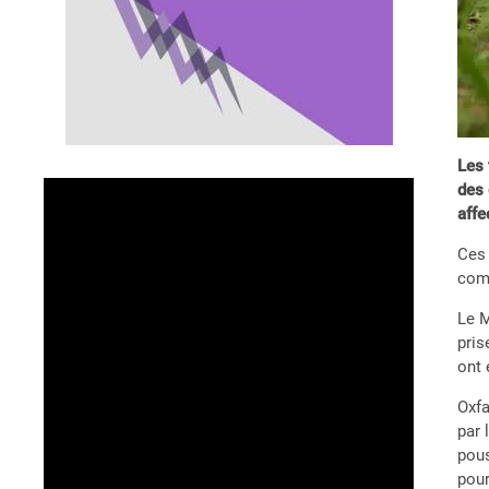
Les 
des 
affe
Ces 
comm
Le M
pris
ont 
Oxfa
par 
pous
pour