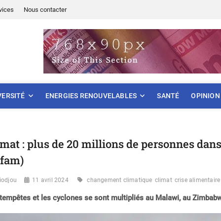
vices
Nous contacter
ONNEMENT
VERSITÉ
ENERGIES RENOUVELABLES
SANTÉ
OPINION
imat : plus de 20 millions de personnes dans
fam)
iodjou
11 avril 2024
changement climatique
climat
crise alimentaire
tempêtes et les cyclones se sont multipliés au Malawi, au Zimba