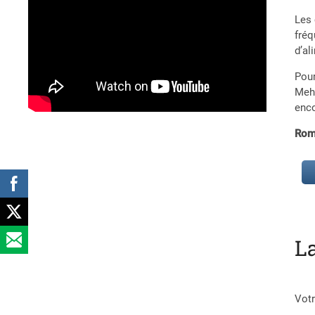
Les 
fréq
d’al
Pour
Mehr
enco
Rom
L
Votr