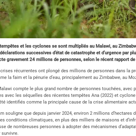
tempêtes et les cyclones se sont multipliés au Malawi, au Zimba
déclarations successives d’état de catastrophe et d’urgence par pl
cte gravement 24 millions de personnes, selon le récent rapport d
crises récurrentes ont plongé des millions de personnes dans la p
e la faim et la pénurie d’eau, principalement au Zimbabwe, au M
alawi compte le plus grand nombre de personnes touchées, avec plu
es avec les séquelles des récentes tempêtes Ana (2022) et cyclo
été identifiés comme la principale cause de la crise alimentaire actu
m souligne que depuis janvier 2024, environ 2 millions d’hectares de
les conditions climatiques, en plus des milliers de maisons et d’i
se de nombreuses personnes à adopter des mécanismes d’adaptation
 survivre.