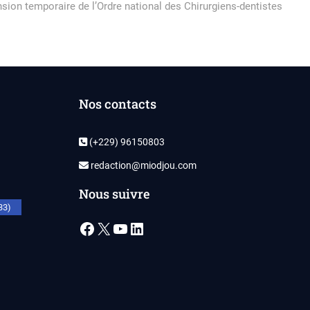
sion temporaire de l’Ordre national des Chirurgiens-dentistes
Nos contacts
(+229) 96150803
redaction@miodjou.com
Nous suivre
33)
Facebook
X
YouTube
LinkedIn