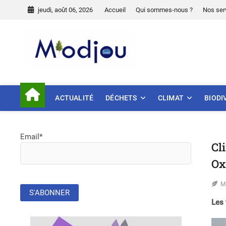
Skip
jeudi, août 06, 2026
Accueil
Qui sommes-nous ?
Nos ser
to
content
Miodjou
PRÉSERVONS NOTRE ENVIR
ACTUALITÉ
DÉCHETS
CLIMAT
BIODI
Email*
Cl
Ox
M
Les 