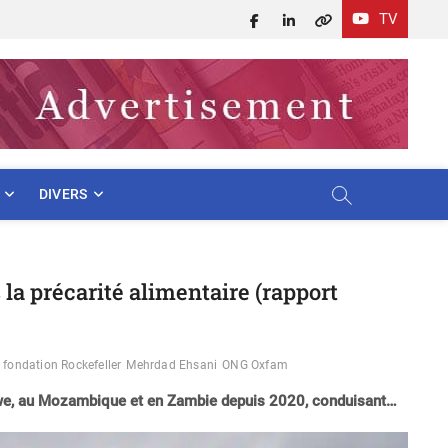
TV
Facebook
LinkedIn
X
DIVERS
 la précarité alimentaire (rapport
fondation Rockefeller
Mehrdad Ehsani
ONG Oxfam
bwe, au Mozambique et en Zambie depuis 2020, conduisant…