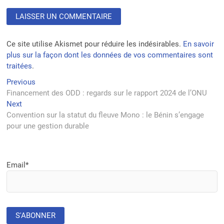
Ce site utilise Akismet pour réduire les indésirables.
En savoir
plus sur la façon dont les données de vos commentaires sont
traitées
.
Navigation
Previous
Previous
post:
Financement des ODD : regards sur le rapport 2024 de l’ONU
de
Next
Next
l’article
post:
Convention sur la statut du fleuve Mono : le Bénin s’engage
pour une gestion durable
Email*