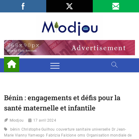
Skip
Facebook
LinkedIn
X
to
content
Miodjo
PRÉSERVONS
NOTRE
ENVIRONNEMENT
Bénin : engagements et défis pour la
santé maternelle et infantile
Miodjou
17 avril 2024
bénin
Christophe Guilhou
couverture sanitaire universelle
Dr Jean-
Marie Vianny Yameogo
Fabrizia Falcione
oms
Organisation mondiale de