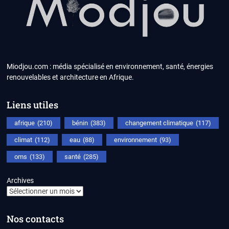
Miodjou.com : média spécialisé en environnement, santé, énergies
renouvelables et architecture en Afrique.
Liens utiles
afrique
(210)
bénin
(383)
changement climatique
(117)
climat
(112)
eau
(88)
environnement
(93)
oms
(133)
santé
(285)
Archives
Nos contacts