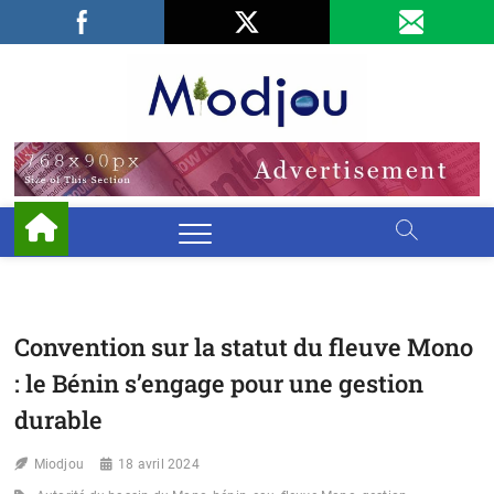
Skip
Facebook
LinkedIn
X
to
content
Miodjo
PRÉSERVONS
NOTRE
ENVIRONNEMENT
Convention sur la statut du fleuve Mono
: le Bénin s’engage pour une gestion
durable
Miodjou
18 avril 2024