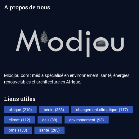
A propos de nous
Miodjou.com : média spécialisé en environnement, santé, énergies
renouvelables et architecture en Afrique.
Liens utiles
afrique
(210)
bénin
(383)
changement climatique
(117)
climat
(112)
eau
(88)
environnement
(93)
oms
(133)
santé
(285)