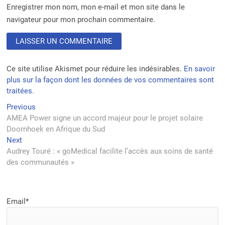
Enregistrer mon nom, mon e-mail et mon site dans le
navigateur pour mon prochain commentaire.
Ce site utilise Akismet pour réduire les indésirables.
En savoir
plus sur la façon dont les données de vos commentaires sont
traitées
.
Navigation
Previous
Previous
post:
AMEA Power signe un accord majeur pour le projet solaire
de
Doornhoek en Afrique du Sud
l’article
Next
Next
post:
Audrey Touré : « goMedical facilite l’accès aux soins de santé
des communautés »
Email*