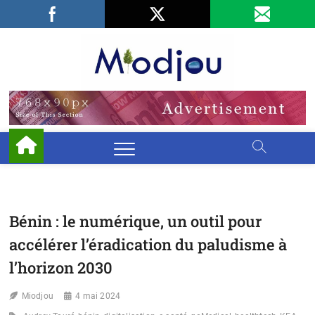
Skip
Facebook
LinkedIn
X
to
content
Miodjo
PRÉSERVONS
NOTRE
ENVIRONNEMENT
Bénin : le numérique, un outil pour
accélérer l’éradication du paludisme à
l’horizon 2030
Miodjou
4 mai 2024