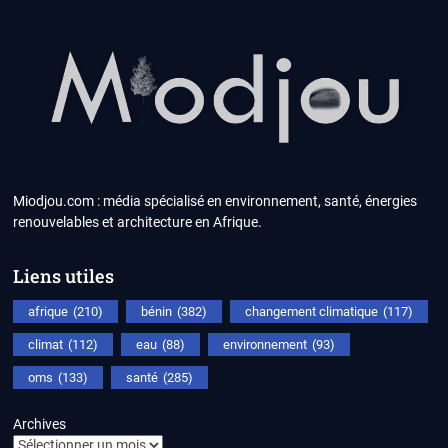
Miodjou.com : média spécialisé en environnement, santé, énergies
renouvelables et architecture en Afrique.
Liens utiles
afrique
(210)
bénin
(382)
changement climatique
(117)
climat
(112)
eau
(88)
environnement
(93)
oms
(133)
santé
(285)
Archives