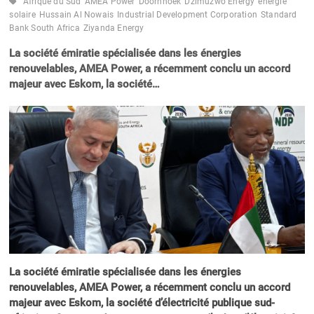
Afrique du Sud
AMEA Power
Doornhoek
Dzimuzwo Energy
énergie
solaire
Hussain Al Nowais
Industrial Development Corporation
Standard
Bank South Africa
Ziyanda Energy
La société émiratie spécialisée dans les énergies
renouvelables, AMEA Power, a récemment conclu un accord
majeur avec Eskom, la société…
La société émiratie spécialisée dans les énergies
renouvelables, AMEA Power, a récemment conclu un accord
majeur avec Eskom, la société d’électricité publique sud-