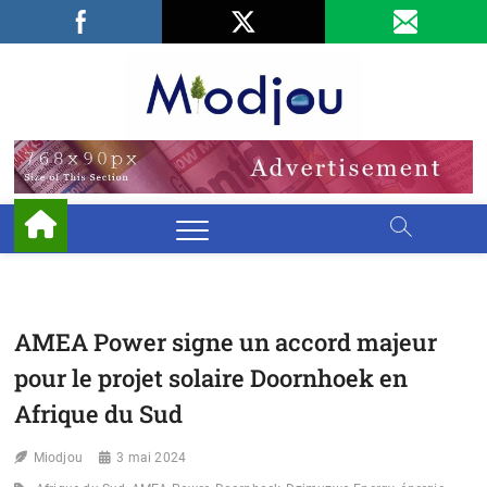
Skip
Facebook
LinkedIn
X
to
content
Miodjo
PRÉSERVONS
NOTRE
ENVIRONNEMENT
AMEA Power signe un accord majeur
pour le projet solaire Doornhoek en
Afrique du Sud
Miodjou
3 mai 2024