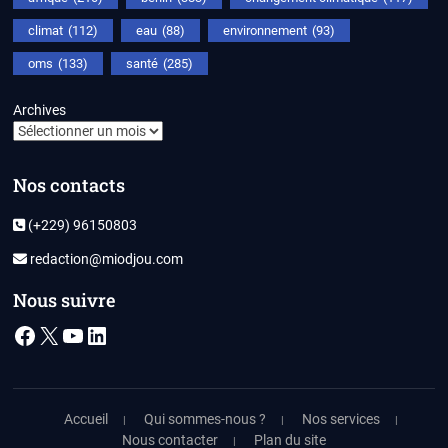
climat
(112)
eau
(88)
environnement
(93)
oms
(133)
santé
(285)
Archives
Nos contacts
(+229) 96150803
redaction@miodjou.com
Nous suivre
Facebook
X
YouTube
LinkedIn
Accueil
Qui sommes-nous ?
Nos services
Nous contacter
Plan du site