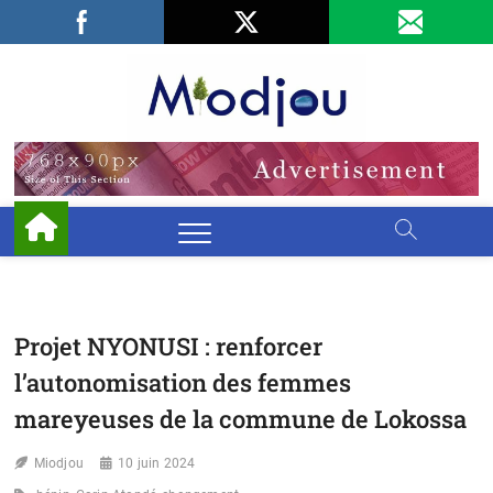
Skip
Facebook
LinkedIn
X
to
content
Miodjo
PRÉSERVONS
NOTRE
ENVIRONNEMENT
Projet NYONUSI : renforcer
l’autonomisation des femmes
mareyeuses de la commune de Lokossa
Miodjou
10 juin 2024