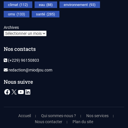
climat
(112)
eau
(88)
environnement
(93)
oms
(133)
santé
(285)
Archives
Nos contacts
(+229) 96150803
redaction@miodjou.com
Nous suivre
Facebook
X
YouTube
LinkedIn
Accueil
Qui sommes-nous ?
Nos services
Nous contacter
Plan du site