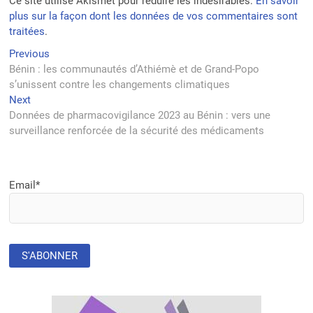
Ce site utilise Akismet pour réduire les indésirables.
En savoir
plus sur la façon dont les données de vos commentaires sont
traitées
.
Navigation
Previous
Previous
post:
Bénin : les communautés d’Athiémè et de Grand-Popo
de
s’unissent contre les changements climatiques
l’article
Next
Next
post:
Données de pharmacovigilance 2023 au Bénin : vers une
surveillance renforcée de la sécurité des médicaments
Email*