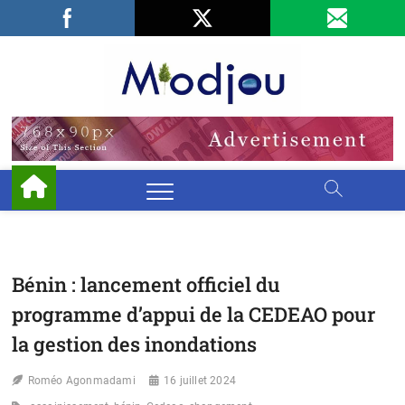
Skip
Facebook
LinkedIn
X
to
content
Miodjo
PRÉSERVONS
NOTRE
ENVIRONNEMENT
Bénin : lancement officiel du
programme d’appui de la CEDEAO pour
la gestion des inondations
Roméo Agonmadami
16 juillet 2024