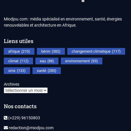
Miodjou.com : média spécialisé en environnement, santé, énergies
renouvelables et architecture en Afrique.
Liens utiles
afrique
(210)
bénin
(382)
changement climatique
(117)
climat
(112)
eau
(88)
environnement
(93)
oms
(133)
santé
(285)
Archives
Nos contacts
(+229) 96150803
redaction@miodjou.com