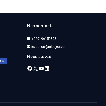
Nos contacts
(+229) 96150803
redaction@miodjou.com
Nous suivre
33)
Facebook
X
YouTube
LinkedIn