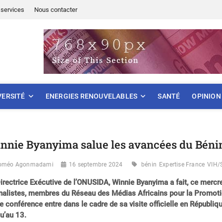
services
Nous contacter
ONNEMENT
VERSITÉ
ENERGIES RENOUVELABLES
SANTÉ
OPINION
nnie Byanyima salue les avancées du Bénin 
oméo Agonmadami
16 septembre 2024
bénin
Expertise France
VIH/
irectrice Exécutive de l’ONUSIDA, Winnie Byanyima a fait, ce mer
nalistes, membres du Réseau des Médias Africains pour la Promoti
e conférence entre dans le cadre de sa visite officielle en Républi
u’au 13.