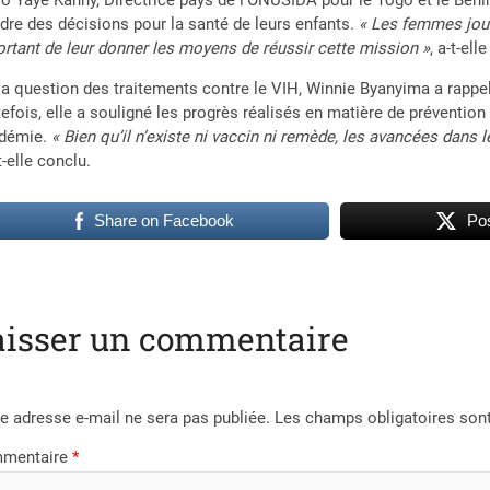
lo Yayé Kanny, Directrice pays de l’ONUSIDA pour le Togo et le Béni
dre des décisions pour la santé de leurs enfants.
« Les femmes jouen
rtant de leur donner les moyens de réussir cette mission »
, a-t-ell
la question des traitements contre le VIH, Winnie Byanyima a rappelé
efois, elle a souligné les progrès réalisés en matière de prévention
idémie.
« Bien qu’il n’existe ni vaccin ni remède, les avancées dans
-t-elle conclu.
Share on Facebook
Pos
aisser un commentaire
e adresse e-mail ne sera pas publiée.
Les champs obligatoires son
mentaire
*