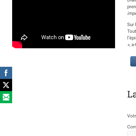
Dial
pren
impo
Sur 
Tout
l’ép
»
, a
L
Votr
Com