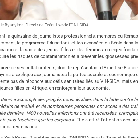
ie Byanyima, Directrice Exécutive de l'ONUSIDA
nt la quinzaine de journalistes professionnels, membres du Remap
mment, le programme Education+ et les avancées du Bénin dans la 
ucation et la santé des jeunes filles et des femmes, un enjeu fondam
duire les risques de contamination et à prévenir les grossesses pr
urée de ses collaborateurs, dont le représentant d’Expertise France
yima a expliqué aux journalistes la portée sociale et économique
ente pas de répondre aux défis sanitaires liés au VIH-SIDA, mais e
jeunes filles en Afrique, en renforçant leur autonomie.
 Bénin a accompli des progrès considérables dans la lutte contre le
réduits de moitié, et de nombreuses personnes ont accès à des tra
née dernière, 1400 nouvelles infections ont été recensées, principale
fois plus touchées que les garçons »
. Elle a attiré l’attention des 
ctions reste capital.