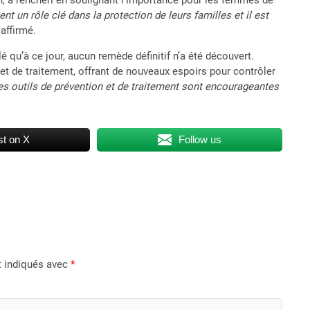
n, a renchéri en soulignant l’importance pour les femmes de
t un rôle clé dans la protection de leurs familles et il est
e affirmé.
 qu’à ce jour, aucun remède définitif n’a été découvert.
 et de traitement, offrant de nouveaux espoirs pour contrôler
 les outils de prévention et de traitement sont encourageantes
t on X
Follow us
t indiqués avec
*