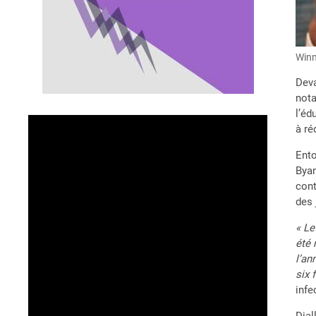
Winn
Deva
nota
l’éd
à ré
Ento
Byan
cont
des 
« Le
été 
l’an
six 
infe