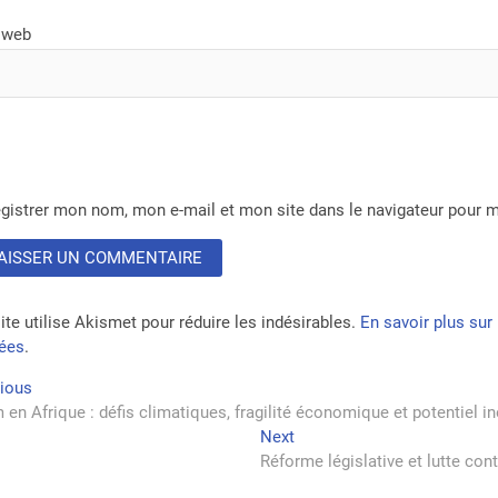
 web
gistrer mon nom, mon e-mail et mon site dans le navigateur pour
ite utilise Akismet pour réduire les indésirables.
En savoir plus su
tées
.
vigation
Previous
vious
post:
 en Afrique : défis climatiques, fragilité économique et potentiel in
Next
Next
rticle
post:
Réforme législative et lutte cont