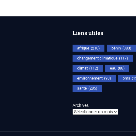
Liens utiles
afrique
(210)
bénin
(383)
changement climatique
(117)
climat
(112)
eau
(88)
environnement
(93)
oms
(1
santé
(285)
Archives