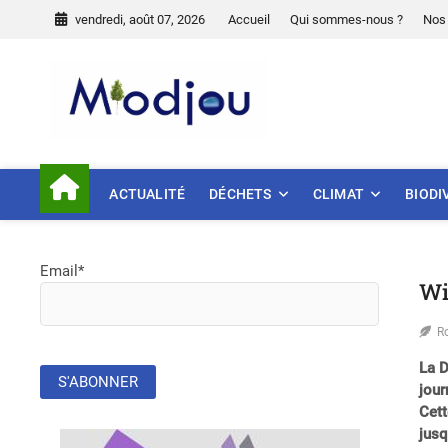
Skip
vendredi, août 07, 2026
Accueil
Qui sommes-nous ?
Nos 
to
content
Miodjou
PRÉSERVONS NOTRE ENVIR
ACTUALITÉ
DÉCHETS
CLIMAT
BIODI
Email*
Wi
R
La D
jour
Cett
jusq