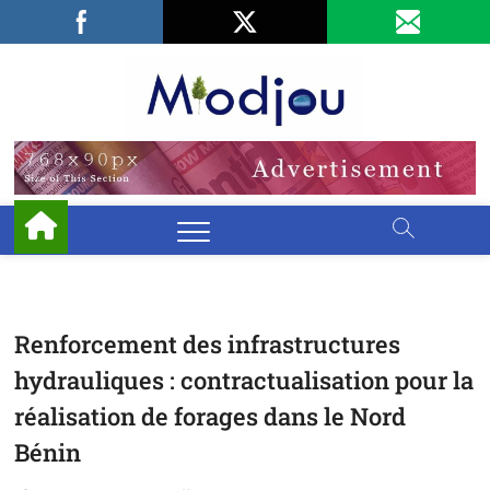
Skip
Facebook
LinkedIn
X
to
content
Miodjo
PRÉSERVONS
NOTRE
ENVIRONNEMENT
Renforcement des infrastructures
hydrauliques : contractualisation pour la
réalisation de forages dans le Nord
Bénin