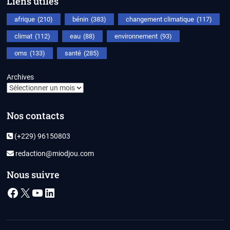
Liens utiles
afrique
(210)
bénin
(383)
changement climatique
(117)
climat
(112)
eau
(88)
environnement
(93)
oms
(133)
santé
(285)
Archives
Nos contacts
(+229) 96150803
redaction@miodjou.com
Nous suivre
Facebook
X
YouTube
LinkedIn