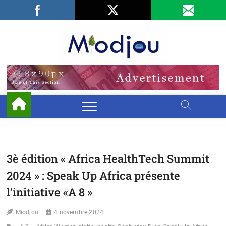
Skip
Facebook
LinkedIn
X
to
content
Miodjo
PRÉSERVONS
NOTRE
ENVIRONNEMENT
3è édition « Africa HealthTech Summit
2024 » : Speak Up Africa présente
l’initiative «A 8 »
Miodjou
4 novembre 2024