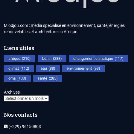
Miodjou.com : média spécialisé en environnement, santé, énergies
renouvelables et architecture en Afrique.
Liens utiles
afrique
(210)
bénin
(383)
changement climatique
(117)
climat
(112)
eau
(88)
environnement
(93)
oms
(133)
santé
(285)
Archives
Nos contacts
(+229) 96150803