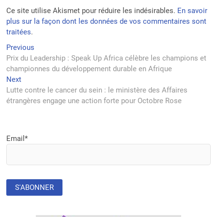
Ce site utilise Akismet pour réduire les indésirables.
En savoir
plus sur la façon dont les données de vos commentaires sont
traitées
.
Navigation
Previous
Previous
post:
Prix du Leadership : Speak Up Africa célèbre les champions et
de
championnes du développement durable en Afrique
l’article
Next
Next
post:
Lutte contre le cancer du sein : le ministère des Affaires
étrangères engage une action forte pour Octobre Rose
Email*