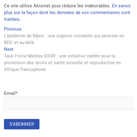
Ce site utilise Akismet pour réduire les indésirables.
En savoir
plus sur la façon dont les données de vos commentaires sont
traitées
.
Navigation
Previous
Previous
post:
L’épidémie de Mpox : une urgence mondiale qui persiste en
de
RDC et au-delà
l’article
Next
Next
post:
Task Force Médias DSSR : une initiative inédite pour la
promotion des droits et santé sexuelle et reproductive en
Afrique francophone
Email*