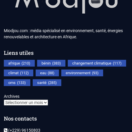
Miodjou.com : média spécialisé en environnement, santé, énergies
renouvelables et architecture en Afrique.
Liens utiles
afrique
(210)
bénin
(383)
changement climatique
(117)
climat
(112)
eau
(88)
environnement
(93)
oms
(133)
santé
(285)
Archives
Nos contacts
(+229) 96150803