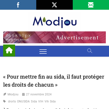
Skip
Facebook
LinkedIn
X
to
content
Miodjo
PRÉSERVONS
NOTRE
ENVIRONNEMENT
« Pour mettre fin au sida, il faut protéger
les droits de chacun »
Miodjou
27 novembre 2024
droits
ONUSIDA
Sida
VIH
Vih Sida