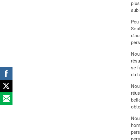
plus
subi
Peu 
Sout
d’ac
pers
Nous
résu
se f
du t
Nous
réus
bell
obte
Nous
homm
pers
pers