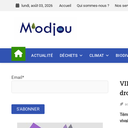
Skip
lundi, août 03, 2026
Accueil
Qui sommes-nous ?
Nos ser
to
content
Miodjou
PRÉSERVONS NOTRE ENVIR
ACTUALITÉ
DÉCHETS
CLIMAT
BIODI
Email*
VI
dr
a
Témo
viva