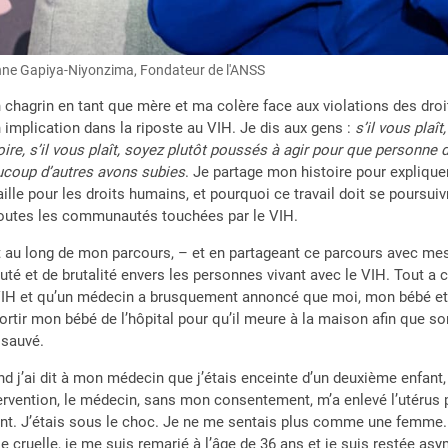
ne Gapiya-Niyonzima, Fondateur de l'ANSS
chagrin en tant que mère et ma colère face aux violations des dro
implication dans la riposte au VIH. Je dis aux gens :
s’il vous pla
oire, s’il vous plaît, soyez plutôt poussés à agir pour que personne 
coup d’autres avons subies
. Je partage mon histoire pour explique
aille pour les droits humains, et pourquoi ce travail doit se pours
outes les communautés touchées par le VIH.
 au long de mon parcours, – et en partageant ce parcours avec mes f
uté et de brutalité envers les personnes vivant avec le VIH. Tout 
IH et qu’un médecin a brusquement annoncé que moi, mon bébé et mo
ortir mon bébé de l’hôpital pour qu’il meure à la maison afin que son
 sauvé.
d j’ai dit à mon médecin que j’étais enceinte d’un deuxième enfant,
tervention, le médecin, sans mon consentement, m’a enlevé l’utérus p
nt. J’étais sous le choc. Je ne me sentais plus comme une femme. Il
ie cruelle, je me suis remarié à l’âge de 36 ans et je suis restée a