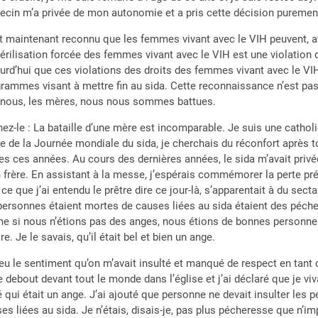
cin m’a privée de mon autonomie et a pris cette décision puremen
st maintenant reconnu que les femmes vivant avec le VIH peuvent, a
térilisation forcée des femmes vivant avec le VIH est une violation
urd’hui que ces violations des droits des femmes vivant avec le VIH
rammes visant à mettre fin au sida. Cette reconnaissance n’est pas
 nous, les mères, nous nous sommes battues.
ez-le : La bataille d’une mère est incomparable. Je suis une cathol
e de la Journée mondiale du sida, je cherchais du réconfort après to
es ces années. Au cours des dernières années, le sida m’avait pri
frère. En assistant à la messe, j’espérais commémorer la perte pré
 ce que j’ai entendu le prêtre dire ce jour-là, s’apparentait à du se
personnes étaient mortes de causes liées au sida étaient des péch
 si nous n’étions pas des anges, nous étions de bonnes personnes
ire. Je le savais, qu’il était bel et bien un ange.
 eu le sentiment qu’on m’avait insulté et manqué de respect en tant
 debout devant tout le monde dans l’église et j’ai déclaré que je vi
 qui était un ange. J’ai ajouté que personne ne devait insulter les
es liées au sida. Je n’étais, disais-je, pas plus pécheresse que n’imp