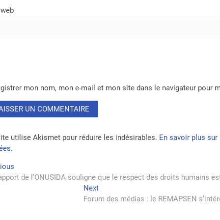
 web
gistrer mon nom, mon e-mail et mon site dans le navigateur pour
ite utilise Akismet pour réduire les indésirables.
En savoir plus su
tées
.
vigation
Previous
vious
post:
apport de l’ONUSIDA souligne que le respect des droits humains est
Next
Next
rticle
post:
Forum des médias : le REMAPSEN s’intére