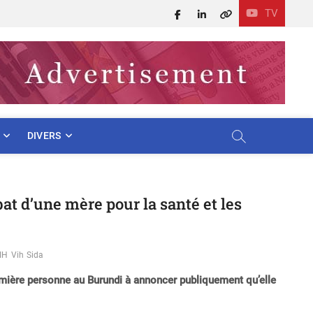
TV
Facebook
LinkedIn
X
DIVERS
t d’une mère pour la santé et les
IH
Vih Sida
mière personne au Burundi à annoncer publiquement qu’elle