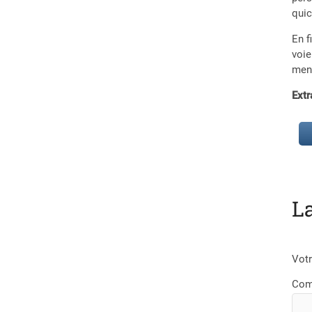
quic
En f
voie
mena
Extr
L
Votr
Com