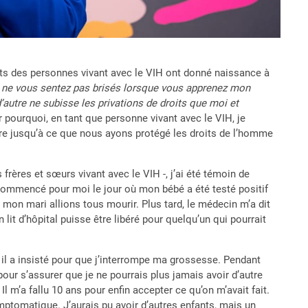
its des personnes vivant avec le VIH ont donné naissance à
ît, ne vous sentez pas brisés lorsque vous apprenez mon
d’autre ne subisse les privations de droits que moi et
r pourquoi, en tant que personne vivant avec le VIH, je
uivre jusqu’à ce que nous ayons protégé les droits de l’homme
rères et sœurs vivant avec le VIH -, j’ai été témoin de
a commencé pour moi le jour où mon bébé a été testé positif
n mari allions tous mourir. Plus tard, le médecin m’a dit
 lit d’hôpital puisse être libéré pour quelqu’un qui pourrait
 il a insisté pour que j’interrompe ma grossesse. Pendant
our s’assurer que je ne pourrais plus jamais avoir d’autre
 m’a fallu 10 ans pour enfin accepter ce qu’on m’avait fait.
symptomatique. J’aurais pu avoir d’autres enfants, mais un