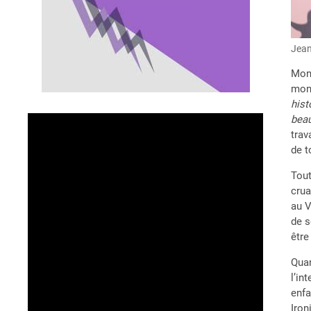
Jean
Mon 
mon 
hist
beau
trav
de t
Tout
crua
au V
de s
être
Quan
l’in
enfa
Iron