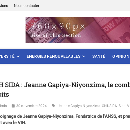
vices
Nous contacter
ONNEMENT
VERSITÉ
ENERGIES RENOUVELABLES
SANTÉ
OPINION
H SIDA : Jeanne Gapiya-Niyonzima, le comba
oits
dmin
30 novembre 2024
Jeanne Gapiya-Niyonzima
ONUSIDA
Sida
V
ignage de Jeanne Gapiya-Niyonzima, Fondatrice de l’ANSS, et pre
it avec le VIH.