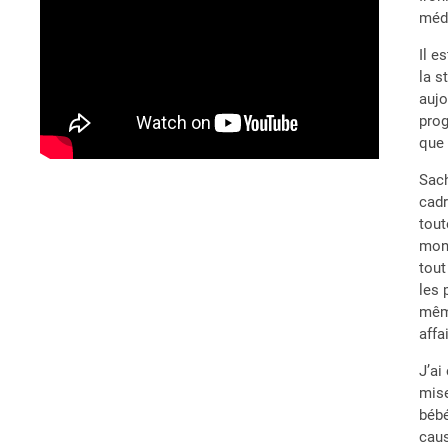
méde
Il e
la s
aujo
prog
que
Sach
cadr
tout
mon 
tout
les 
même
affa
J’ai
mise
bébé
caus