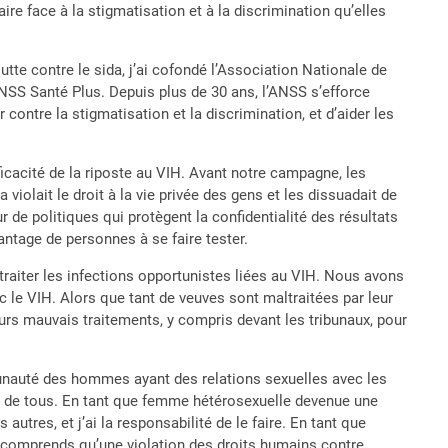
re face à la stigmatisation et à la discrimination qu’elles
tte contre le sida, j’ai cofondé l’Association Nationale de
NSS Santé Plus. Depuis plus de 30 ans, l’ANSS s’efforce
r contre la stigmatisation et la discrimination, et d’aider les
icacité de la riposte au VIH. Avant notre campagne, les
violait le droit à la vie privée des gens et les dissuadait de
 de politiques qui protègent la confidentialité des résultats
ntage de personnes à se faire tester.
aiter les infections opportunistes liées au VIH. Nous avons
vec le VIH. Alors que tant de veuves sont maltraitées par leur
eurs mauvais traitements, y compris devant les tribunaux, pour
unauté des hommes ayant des relations sexuelles avec les
its de tous. En tant que femme hétérosexuelle devenue une
autres, et j’ai la responsabilité de le faire. En tant que
je comprends qu’une violation des droits humains contre