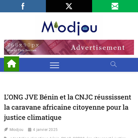
Skip
Facebook
LinkedIn
X
to
content
Miodjo
PRÉSERVONS
NOTRE
ENVIRONNEMENT
L’ONG JVE Bénin et la CNJC réussissent
la caravane africaine citoyenne pour la
justice climatique
Miodjou
4 janvier 2025