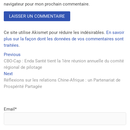
navigateur pour mon prochain commentaire.
Ce site utilise Akismet pour réduire les indésirables.
En savoir
plus sur la façon dont les données de vos commentaires sont
traitées
.
Navigation
Previous
Previous
post:
CBO-Cap : Enda Santé tient la 1ère réunion annuelle du comité
de
régional de pilotage
l’article
Next
Next
post:
Réflexions sur les relations Chine-Afrique : un Partenariat de
Prospérité Partagée
Email*