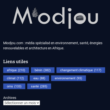
Miodjou.com : média spécialisé en environnement, santé, énergies
renouvelables et architecture en Afrique.
Liens utiles
afrique
(210)
bénin
(382)
changement climatique
(117)
climat
(112)
eau
(88)
environnement
(93)
oms
(133)
santé
(285)
Archives