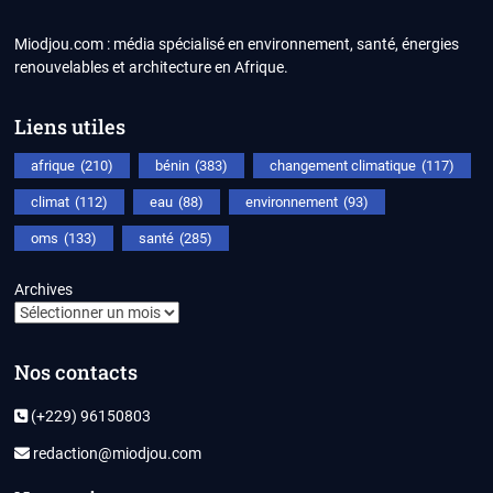
Miodjou.com : média spécialisé en environnement, santé, énergies
renouvelables et architecture en Afrique.
Liens utiles
afrique
(210)
bénin
(383)
changement climatique
(117)
climat
(112)
eau
(88)
environnement
(93)
oms
(133)
santé
(285)
Archives
Nos contacts
(+229) 96150803
redaction@miodjou.com