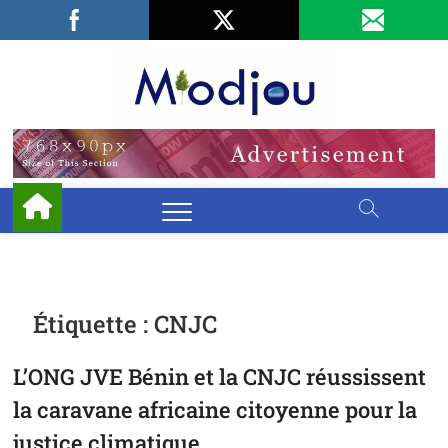
Skip
Facebook
LinkedIn
X
to
content
Miodjo
PRÉSERVONS
NOTRE
ENVIRONNEMENT
Étiquette :
CNJC
L’ONG JVE Bénin et la CNJC réussissent
la caravane africaine citoyenne pour la
justice climatique