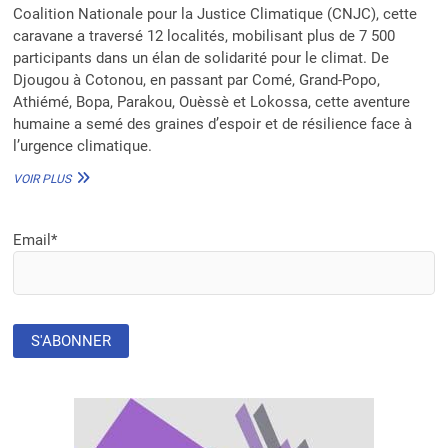
Coalition Nationale pour la Justice Climatique (CNJC), cette
caravane a traversé 12 localités, mobilisant plus de 7 500
participants dans un élan de solidarité pour le climat. De
Djougou à Cotonou, en passant par Comé, Grand-Popo,
Athiémé, Bopa, Parakou, Ouèssè et Lokossa, cette aventure
humaine a semé des graines d’espoir et de résilience face à
l’urgence climatique.
L’ONG
VOIR PLUS
JVE
BÉNIN
ET
Email*
LA
CNJC
RÉUSSISSENT
LA
CARAVANE
AFRICAINE
CITOYENNE
POUR
LA
JUSTICE
CLIMATIQUE