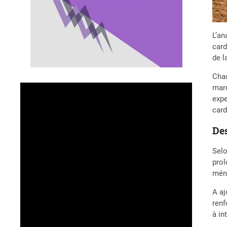
L’an
card
de l
Chaq
marc
expe
card
De
Selo
prol
ména
A aj
renf
à in