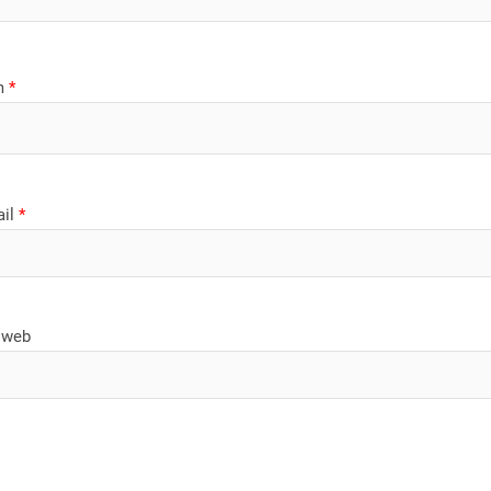
m
*
ail
*
 web