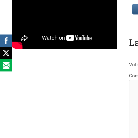
L
Votr
Com