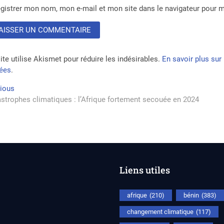
gistrer mon nom, mon e-mail et mon site dans le navigateur pour
ite utilise Akismet pour réduire les indésirables.
En savoir plus su
tées
.
vigation
Previous
vious
post:
strophes climatiques : l’Afrique fortement secouée en 2024
rticle
Liens utiles
afrique
(210)
bénin
(383)
changement climatique
(117)