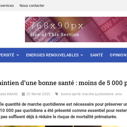
services
Nous contacter
ONNEMENT
VERSITÉ
ENERGIES RENOUVELABLES
SANTÉ
OPINION
intien d’une bonne santé : moins de 5 000 p
lisée ANANI
25 février 2025
bonne santé
marche quotidienne
oms
le quantité de marche quotidienne est nécessaire pour préserver un
10 000 pas quotidiens a été présenté comme essentiel pour rester
pas suffisent déjà à réduire le risque de mortalité prématurée.