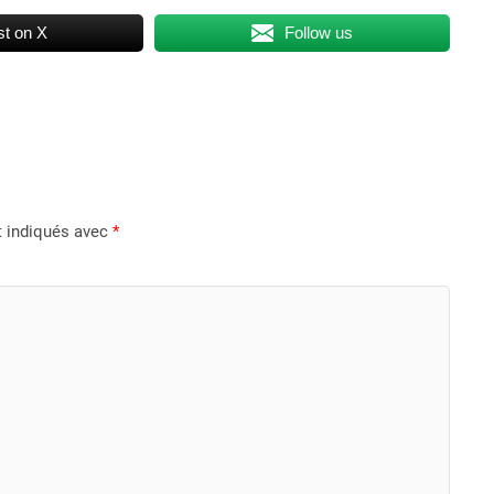
t on X
Follow us
t indiqués avec
*