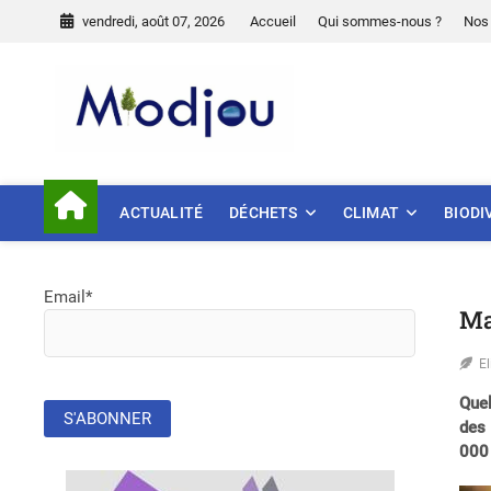
Skip
vendredi, août 07, 2026
Accueil
Qui sommes-nous ?
Nos 
to
content
Miodjou
PRÉSERVONS NOTRE ENVIR
ACTUALITÉ
DÉCHETS
CLIMAT
BIODI
Email*
Ma
E
Quel
des 
000 