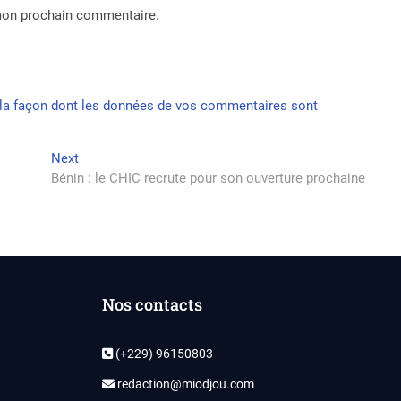
 mon prochain commentaire.
r la façon dont les données de vos commentaires sont
Next
Next
post:
Bénin : le CHIC recrute pour son ouverture prochaine
Nos contacts
(+229) 96150803
redaction@miodjou.com