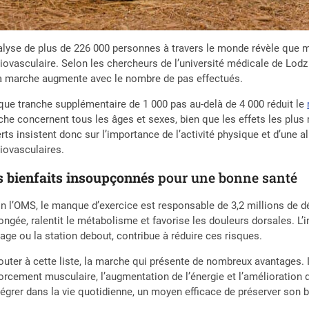
alyse de plus de 226 000 personnes à travers le monde révèle que m
iovasculaire. Selon les chercheurs de l’université médicale de Lodz
a marche augmente avec le nombre de pas effectués.
ue tranche supplémentaire de 1 000 pas au-delà de 4 000 réduit le
he concernent tous les âges et sexes, bien que les effets les plu
rts insistent donc sur l’importance de l’activité physique et d’une 
iovasculaires.
s bienfaits insoupçonnés
pour une bonne santé
n l’OMS, le manque d’exercice est responsable de 3,2 millions de d
ongée, ralentit le métabolisme et favorise les douleurs dorsales. L’
ge ou la station debout, contribue à réduire ces risques.
outer à cette liste, la marche qui présente de nombreux avantages. Il 
orcement musculaire, l’augmentation de l’énergie et l’amélioration d
tégrer dans la vie quotidienne, un moyen efficace de préserver son b