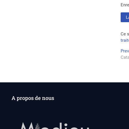
Enre
Ce s
trai
Na
Pre
Cata
de
l’a
A propos de nous