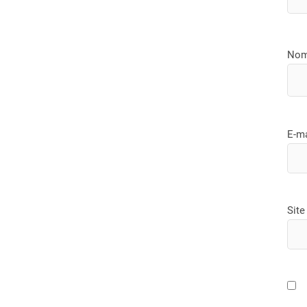
No
E-m
Site