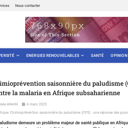
rvices
Nous contacter
ONNEMENT
VERSITÉ
ENERGIES RENOUVELABLES
SANTÉ
OPINION
imioprévention saisonnière du paludisme 
ntre la malaria en Afrique subsaharienne
lisée ANANI
4 mars 2025
frique
Chimioprévention saisonnière du paludisme (CPS) : une réponse des gouv
aludisme demeure un problème majeur de santé publique en Afrique 