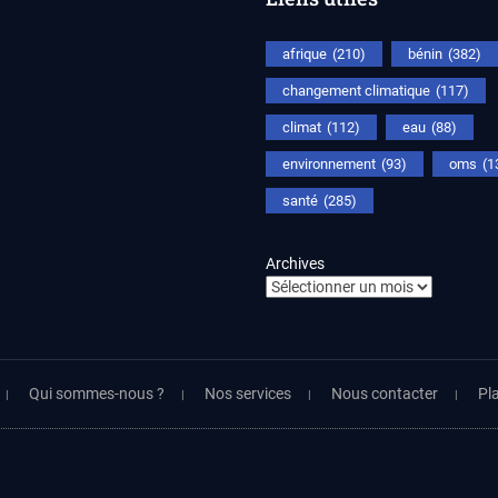
afrique
(210)
bénin
(382)
changement climatique
(117)
climat
(112)
eau
(88)
environnement
(93)
oms
(1
santé
(285)
Archives
Qui sommes-nous ?
Nos services
Nous contacter
Pla