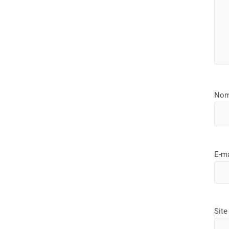
No
E-m
Site