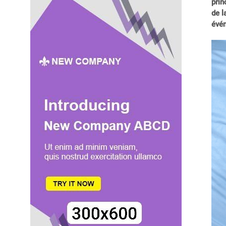
prin
de l
évén