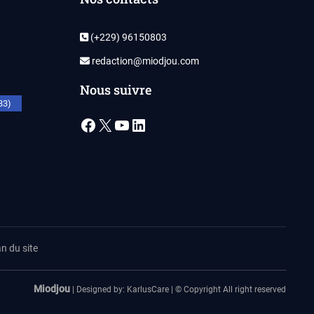
(+229) 96150803
redaction@miodjou.com
Nous suivre
33)
Facebook
X
YouTube
LinkedIn
n du site
Miodjou
| Designed by:
KarlusCare
| © Copyright All right reserved