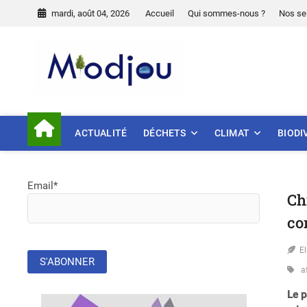
Skip
mardi, août 04, 2026
Accueil
Qui sommes-nous ?
Nos se
to
content
Miodjou
PRÉSERVONS NOTRE ENVIR
ACTUALITÉ
DÉCHETS
CLIMAT
BIODI
Email*
Ch
co
E
a
Le p