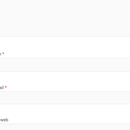
m
*
ail
*
 web