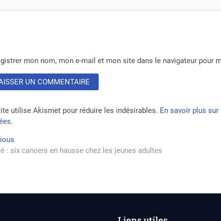
gistrer mon nom, mon e-mail et mon site dans le navigateur pour
ite utilise Akismet pour réduire les indésirables.
En savoir plus su
tées
.
vigation
Previous
vious
post:
é : six cancers en hausse chez les jeunes adultes
rticle
Liens utiles