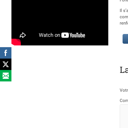
Fond
Il s
comm
renf
L
Votr
Com