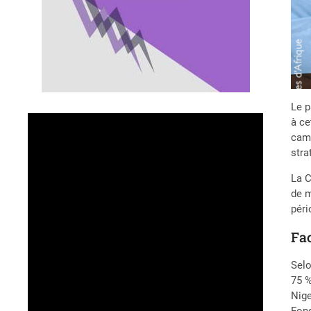
Le p
à ce
camp
stra
La C
de m
péri
Fac
Selo
75 %
Nige