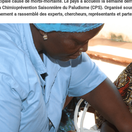
cipale cause de morbi-mortalité. Le pays a accueilli la semaine der
a Chimioprévention Saisonnière du Paludisme (CPS). Organisé sous 
ement a rassemblé des experts, chercheurs, représentants et part