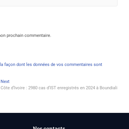
 mon prochain commentaire.
r la façon dont les données de vos commentaires sont
Next
Next
post:
Côte d’Ivoire : 2980 cas d’IST enregistrés en 2024 à Boundiali
Nos contacts