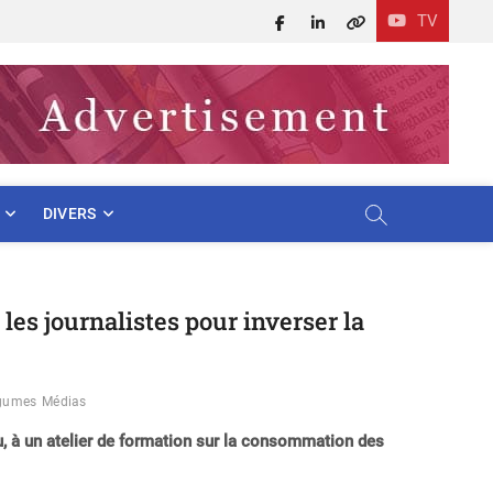
TV
Facebook
LinkedIn
X
DIVERS
es journalistes pour inverser la
gumes
Médias
u, à un atelier de formation sur la consommation des