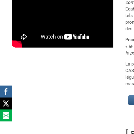
comp
Egah
tels
prom
des
Pour
«
le
le p
La p
CASC
légu
mara
L