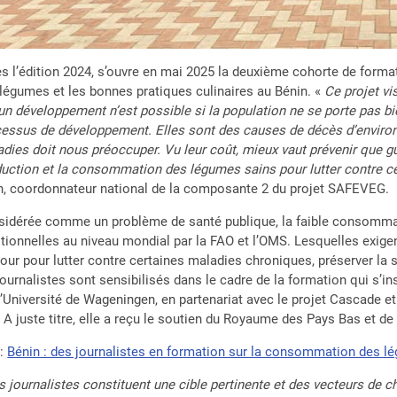
s l’édition 2024, s’ouvre en mai 2025 la deuxième cohorte de for
légumes et les bonnes pratiques culinaires au Bénin. «
Ce projet v
n développement n’est possible si la population ne se porte pas bie
essus de développement. Elles sont des causes de décès d’environ
dies doit nous préoccuper. Vu leur coût, mieux vaut prévenir que guér
uction et la consommation des légumes sains pour lutter contre ce
, coordonnateur national de la composante 2 du projet SAFEVEG.
idérée comme un problème de santé publique, la faible consommat
itionnelles au niveau mondial par la FAO et l’OMS. Lesquelles ex
jour pour lutter contre certaines maladies chroniques, préserver la
journalistes sont sensibilisés dans le cadre de la formation qui s’
l’Université de Wageningen, en partenariat avec le projet Cascade et
 A juste titre, elle a reçu le soutien du Royaume des Pays Bas et de
e
:
Bénin : des journalistes en formation sur la consommation des lé
s journalistes constituent une cible pertinente et des vecteurs de