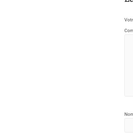
Votr
Com
No