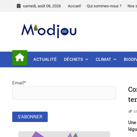
Skip
samedi, août 08, 2026
Accueil
Qui sommes-nous ?
Nos 
to
content
Miodjou
PRÉSERVONS NOTRE ENVIR
ACTUALITÉ
DÉCHETS
CLIMAT
BIODI
Email*
Co
te
M
Une 
légu