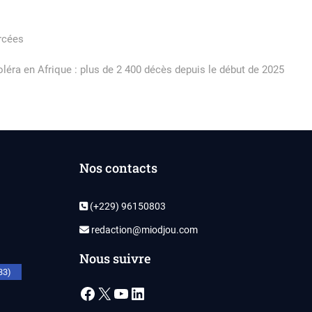
orcées
éra en Afrique : plus de 2 400 décès depuis le début de 2025
Nos contacts
(+229) 96150803
redaction@miodjou.com
Nous suivre
33)
Facebook
X
YouTube
LinkedIn