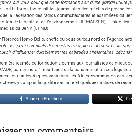
tons sur vous pour que cette formation soit d’une grande utilité 
. Ladite formation réunit les journalistes des médias de presse écri
 que la Fédération des radios communautaires et assimilées du Bén
otion de la santé et de l’environnement (REMAPSEN), l’Union des m
 médias du Bénin (UPMB).
 Florence Honvo Bello, cheffe du sous-bureau nord de l’Agence natio
 rôle des professionnels des médias n’est plus à démontrer. Ils s
ouvoir d’influencer durablement les habitudes alimentaires, déconst
remière journée de formation a permis aux journalistes de mieux co
ADE, comprendre l’importance de la consommation des légumes au
mes limitant les risques sanitaires liés à la consommation des lég
îchères y compris la qualité sanitaire et quelques indices de rec
Share on Facebook
Pos
aisser un commentaire