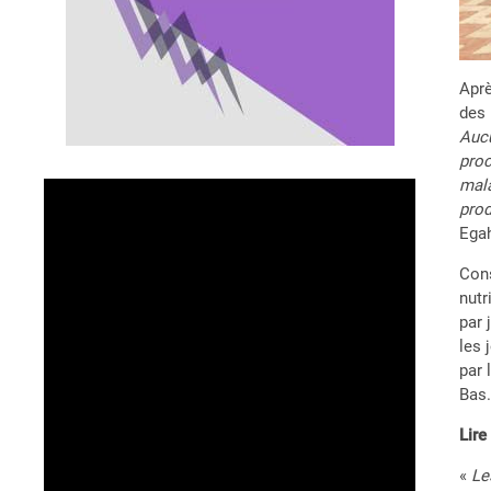
Aprè
des 
Aucu
proc
mala
prod
Egah
Cons
nutr
par 
les 
par 
Bas.
Lir
«
Le