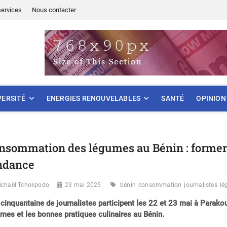
services
Nous contacter
ONNEMENT
VERSITÉ
ENERGIES RENOUVELABLES
SANTÉ
OPINION
nsommation des légumes au Bénin : former l
ndance
ichaël Tchokpodo
23 mai 2025
bénin
consommation
journalistes
lé
cinquantaine de journalistes participent les 22 et 23 mai à Parako
mes et les bonnes pratiques culinaires au Bénin.