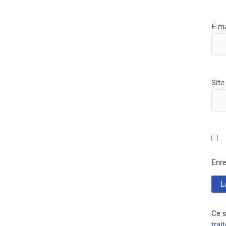
E-m
Site
Enre
Ce s
trai