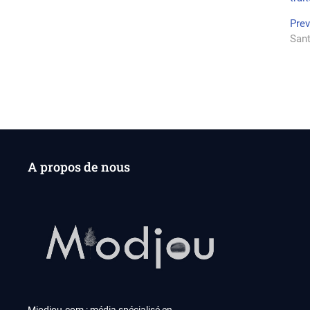
Na
Pre
Sant
de
l’a
A propos de nous