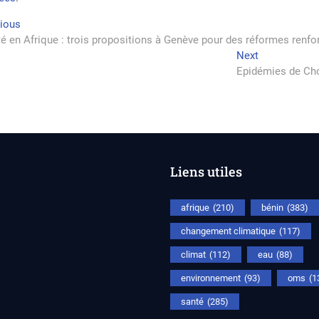
vigation
Previous
vious
post:
é en Afrique : trois propositions à Genève pour des réformes renf
Next
Next
rticle
post:
Epidémies de Chol
Liens utiles
afrique
(210)
bénin
(383)
changement climatique
(117)
climat
(112)
eau
(88)
environnement
(93)
oms
(1
santé
(285)