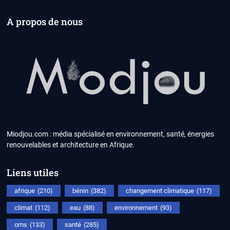
A propos de nous
Miodjou.com : média spécialisé en environnement, santé, énergies
renouvelables et architecture en Afrique.
Liens utiles
afrique
(210)
bénin
(382)
changement climatique
(117)
climat
(112)
eau
(88)
environnement
(93)
oms
(133)
santé
(285)