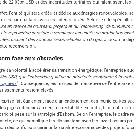
e de 22.03bn USD et des incertitudes tarifaires qui ralentissent les
ffet, l’entité qui sera créée et dédiée aux énergies renouvelables, 
r des partenariats avec des acteurs privés. Selon le site spécialisé 
ise en œuvre de nouveaux projets et du ‘’repowering’’ de plusieurs ce
« le repowering consiste à remplacer les unités de production exist
ntes, incluant des sources renouvelables ou du gaz
. » Eskom a déjà
ette reconversion.
kom face aux obstacles
ré sa volonté à accélérer sa transition énergétique, l’entreprise sud
3bn USD, que l’entreprise qualifie de principale contrainte à la mob
ergynews
’’. Conséquence, les marges de manœuvre de l’entreprise s
stissements restent élevés.
treprise fait également face à un endettement des municipalités sud-a
lés jugés inférieurs au seuil de rentabilité. En outre, la situation d’
ectricité pèse sur la stratégie d’Eskom. Selon l’entreprise, le cadre
isante, ce qui complique les discussions avec les investisseurs po
tion des tarifs pour garantir la viabilité économique des projets futu