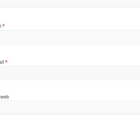
m
*
ail
*
 web