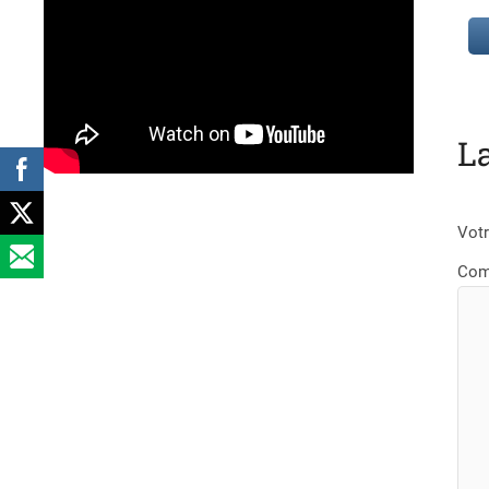
L
Votr
Com