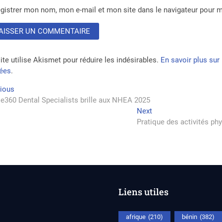
gistrer mon nom, mon e-mail et mon site dans le navigateur pour
ite utilise Akismet pour réduire les indésirables.
En savoir plus su
tées
.
vigation
Previous
vious
post:
e360 Dental Specialists brille aux NHEA 2025
Next
Next
rticle
post:
Pratique des activités phy
Liens utiles
afrique
(210)
bénin
(382)