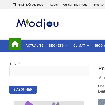
Skip
lundi, août 03, 2026
Accueil
Qui sommes-nous ?
Nos ser
to
content
Miodjou
PRÉSERVONS NOTRE ENVIR
ACTUALITÉ
DÉCHETS
CLIMAT
BIODI
Email*
Én
E
Une 
L’en