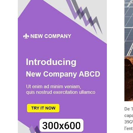
De 1
capa
39GW
l’en