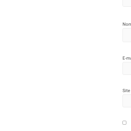
No
E-m
Site