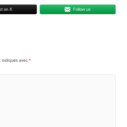
t on X
Follow us
t indiqués avec
*