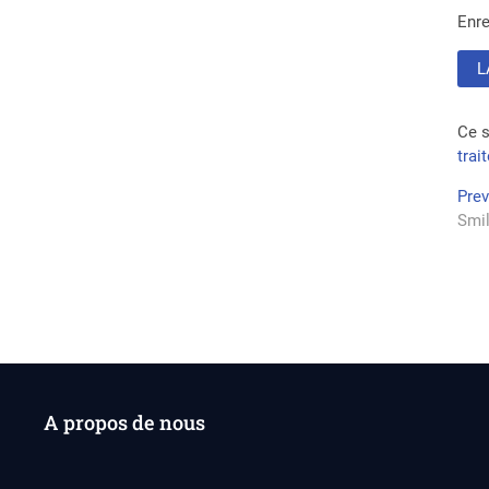
Enre
Ce s
trai
Na
Pre
Smil
de
l’a
A propos de nous