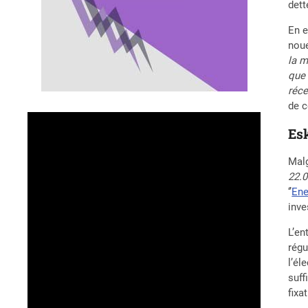
dett
En e
noue
la m
que 
réce
de c
Es
Malg
22.0
‘’
En
inve
L’en
régu
l’él
suff
fixa