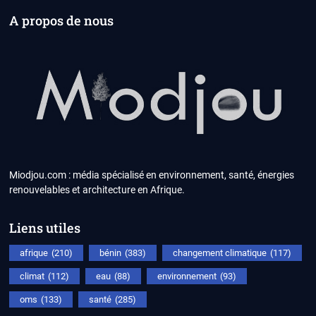
A propos de nous
Miodjou.com : média spécialisé en environnement, santé, énergies
renouvelables et architecture en Afrique.
Liens utiles
afrique
(210)
bénin
(383)
changement climatique
(117)
climat
(112)
eau
(88)
environnement
(93)
oms
(133)
santé
(285)