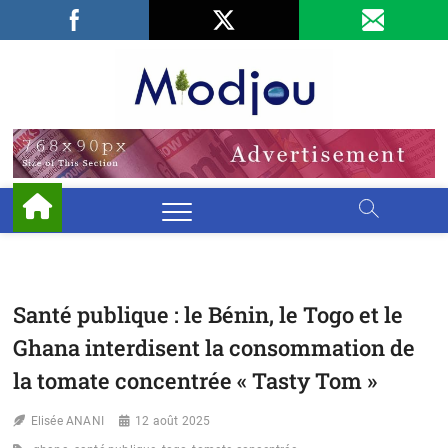
Skip
Facebook
LinkedIn
X
to
content
Miodjo
PRÉSERVONS
NOTRE
ENVIRONNEMENT
Santé publique : le Bénin, le Togo et le
Ghana interdisent la consommation de
la tomate concentrée « Tasty Tom »
Elisée ANANI
12 août 2025