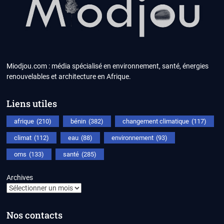
Miodjou.com : média spécialisé en environnement, santé, énergies
renouvelables et architecture en Afrique.
Liens utiles
afrique
(210)
bénin
(382)
changement climatique
(117)
climat
(112)
eau
(88)
environnement
(93)
oms
(133)
santé
(285)
Archives
Nos contacts