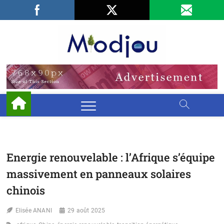
Skip
Facebook
LinkedIn
X
to
content
Miodjo
PRÉSERVONS
NOTRE
ENVIRONNEMENT
Energie renouvelable : l’Afrique s’équipe
massivement en panneaux solaires
chinois
Elisée ANANI
29 août 2025