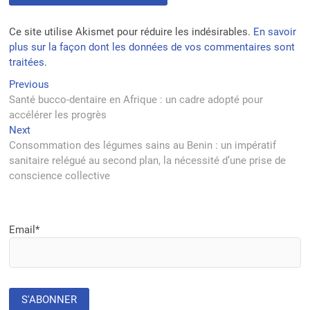
Ce site utilise Akismet pour réduire les indésirables.
En savoir
plus sur la façon dont les données de vos commentaires sont
traitées
.
Navigation
Previous
Previous
post:
Santé bucco-dentaire en Afrique : un cadre adopté pour
de
accélérer les progrès
l’article
Next
Next
post:
Consommation des légumes sains au Benin : un impératif
sanitaire relégué au second plan, la nécessité d’une prise de
conscience collective
Email*