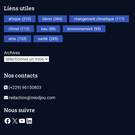
Liens utiles
afrique
(210)
bénin
(384)
changement climatique
(117)
climat
(112)
eau
(88)
environnement
(93)
oms
(133)
santé
(285)
Archives
Nos contacts
(+229) 96150803
redaction@miodjou.com
Nous suivre
Facebook
X
YouTube
LinkedIn