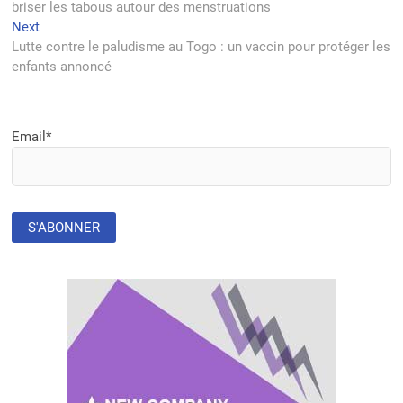
briser les tabous autour des menstruations
l’article
Next
Next
post:
Lutte contre le paludisme au Togo : un vaccin pour protéger les
enfants annoncé
Email*