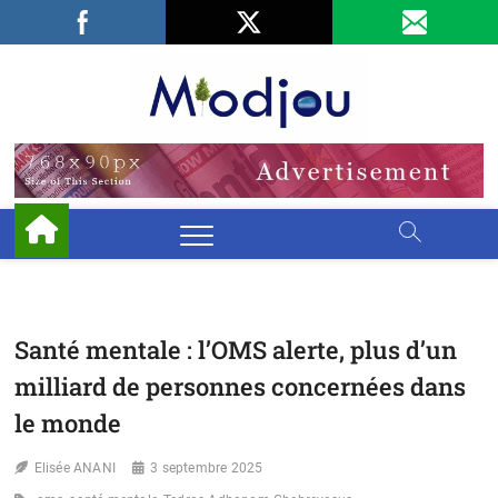
Skip
Facebook
LinkedIn
X
to
content
Miodjo
PRÉSERVONS
NOTRE
ENVIRONNEMENT
Santé mentale : l’OMS alerte, plus d’un
milliard de personnes concernées dans
le monde
Elisée ANANI
3 septembre 2025