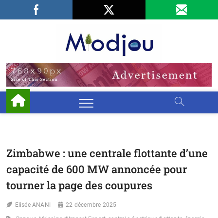
Skip
Facebook
LinkedIn
X
to
content
Miodjo
PRÉSERVONS
NOTRE
ENVIRONNEMENT
Zimbabwe : une centrale flottante d’une
capacité de 600 MW annoncée pour
tourner la page des coupures
Elisée ANANI
22 décembre 2025