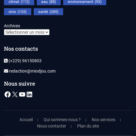
climat
(112)
eau
(88)
environnement
(93)
oms
(133)
santé
(285)
Archives
Nos contacts
(+229) 96150803
redaction@miodjou.com
Nous suivre
Facebook
X
YouTube
LinkedIn
Accueil
Qui sommes-nous ?
Nos services
Nous contacter
Plan du site