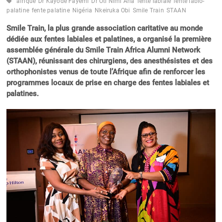
afrique
Dr Kayode Fayemi
Dr Oti Nimi Aria
fente labiale
fente labio-
palatine
fente palatine
Nigéria
Nkeiruka Obi
Smile Train
STAAN
Smile Train, la plus grande association caritative au monde
dédiée aux fentes labiales et palatines, a organisé la première
assemblée générale du Smile Train Africa Alumni Network
(STAAN), réunissant des chirurgiens, des anesthésistes et des
orthophonistes venus de toute l’Afrique afin de renforcer les
programmes locaux de prise en charge des fentes labiales et
palatines.