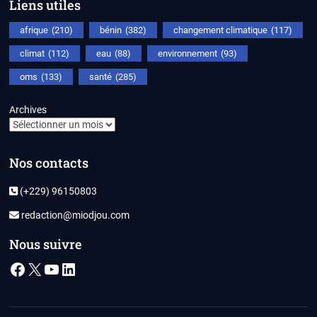
Liens utiles
afrique
(210)
bénin
(382)
changement climatique
(117)
climat
(112)
eau
(88)
environnement
(93)
oms
(133)
santé
(285)
Archives
Nos contacts
(+229) 96150803
redaction@miodjou.com
Nous suivre
Facebook
X
YouTube
LinkedIn