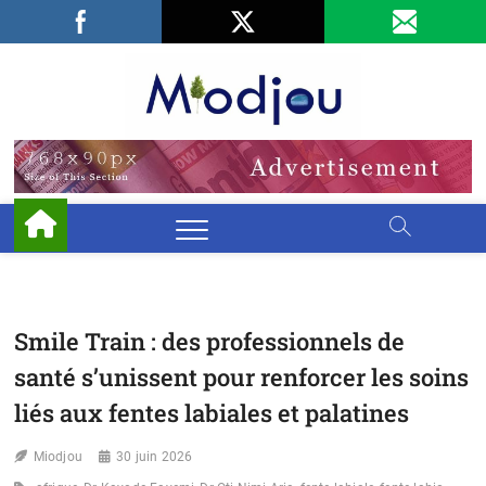
Skip
Facebook
LinkedIn
X
to
content
Miodjo
PRÉSERVONS
NOTRE
ENVIRONNEMENT
Smile Train : des professionnels de
santé s’unissent pour renforcer les soins
liés aux fentes labiales et palatines
Miodjou
30 juin 2026