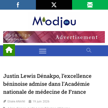
Skip
Facebook
LinkedIn
X
to
content
Miodjo
PRÉSERVONS
NOTRE
ENVIRONNEMENT
Justin Lewis Dénakpo, l’excellence
béninoise admise dans l’Académie
nationale de médecine de France
Elisée ANANI
19 juin 2026