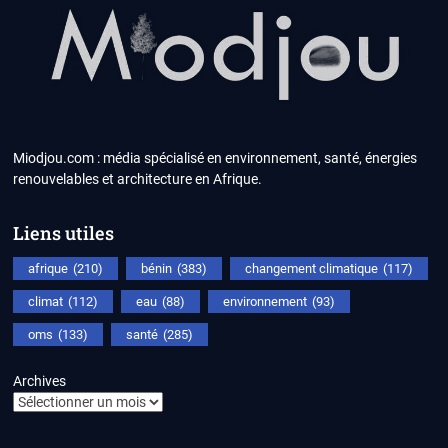
Miodjou.com : média spécialisé en environnement, santé, énergies
renouvelables et architecture en Afrique.
Liens utiles
afrique
(210)
bénin
(383)
changement climatique
(117)
climat
(112)
eau
(88)
environnement
(93)
oms
(133)
santé
(285)
Archives