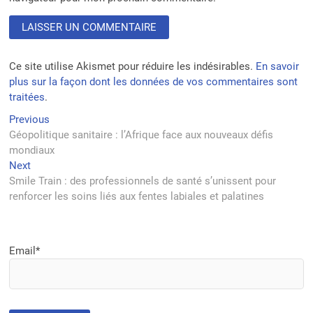
Ce site utilise Akismet pour réduire les indésirables.
En savoir
plus sur la façon dont les données de vos commentaires sont
traitées
.
Navigation
Previous
Previous
post:
Géopolitique sanitaire : l’Afrique face aux nouveaux défis
de
mondiaux
l’article
Next
Next
post:
Smile Train : des professionnels de santé s’unissent pour
renforcer les soins liés aux fentes labiales et palatines
Email*