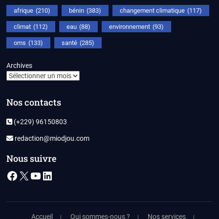
afrique
(210)
bénin
(383)
changement climatique
(117)
climat
(112)
eau
(88)
environnement
(93)
oms
(133)
santé
(285)
Archives
Nos contacts
(+229) 96150803
redaction@miodjou.com
Nous suivre
Facebook
X
YouTube
LinkedIn
Accueil
Qui sommes-nous ?
Nos services