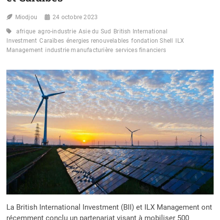
Miodjou
24 octobre 2023
afrique
agro-industrie
Asie du Sud
British International
Investment
Caraïbes
énergies renouvelables
fondation Shell
ILX
Management
industrie manufacturière
services financiers
La British International Investment (BII) et ILX Management ont
récemment conclu un partenariat visant à mobiliser 500