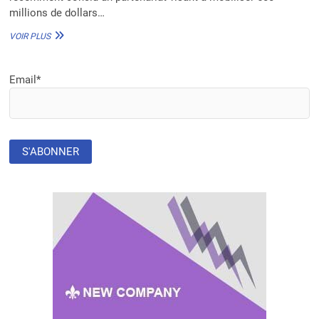
millions de dollars…
500
VOIR PLUS
MILLIONS
DE
DOLLARS
Email*
POUR
LE
DÉVELOPPEMENT
DURABLE
EN
AFRIQUE,
ASIE
ET
CARAÏBES