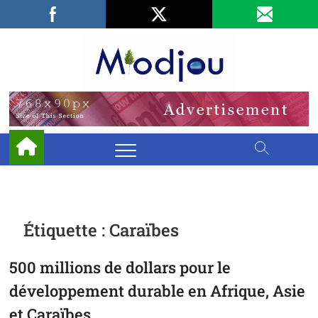
Skip
Facebook
LinkedIn
X
to
content
Miodjo
PRÉSERVONS
NOTRE
ENVIRONNEMENT
Étiquette :
Caraïbes
500 millions de dollars pour le
développement durable en Afrique, Asie
et Caraïbes