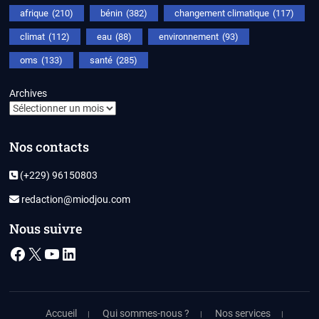
afrique
(210)
bénin
(382)
changement climatique
(117)
climat
(112)
eau
(88)
environnement
(93)
oms
(133)
santé
(285)
Archives
Nos contacts
(+229) 96150803
redaction@miodjou.com
Nous suivre
Facebook
X
YouTube
LinkedIn
Accueil
Qui sommes-nous ?
Nos services