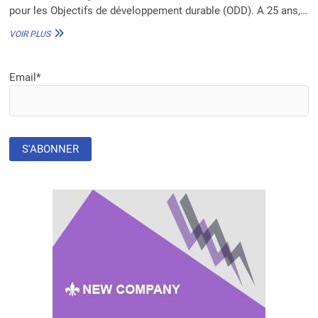
pour les Objectifs de développement durable (ODD). A 25 ans,…
EMMANUEL
VOIR PLUS
GANSE,
PORTE-
VOIX
Email*
DE
L’AFRIQUE
FRANCOPHONE
PARMI
LES
JEUNES
LEADERS
DES
NATIONS-
UNIES
POUR
LES
ODD