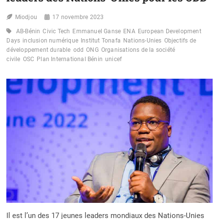
Miodjou
17 novembre 2023
AB-Bénin
Civic Tech
Emmanuel Ganse
ENA
European Development
Days
inclusion numérique
Institut Tonafa
Nations-Unies
Objectifs de
développement durable
odd
ONG
Organisations de la société
civile
OSC
Plan International Bénin
unicef
Il est l’un des 17 jeunes leaders mondiaux des Nations-Unies