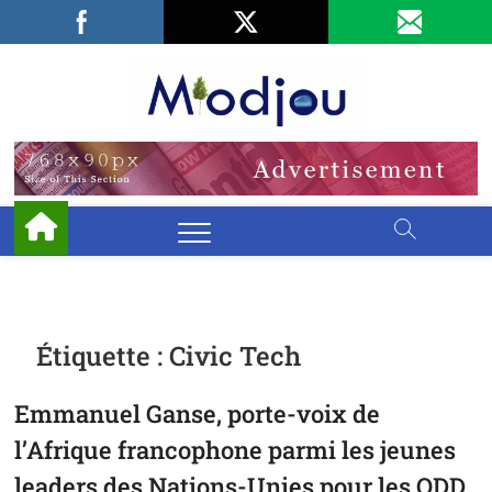
Skip
Facebook
LinkedIn
X
to
content
Miodjo
PRÉSERVONS
NOTRE
ENVIRONNEMENT
Étiquette :
Civic Tech
Emmanuel Ganse, porte-voix de
l’Afrique francophone parmi les jeunes
leaders des Nations-Unies pour les ODD