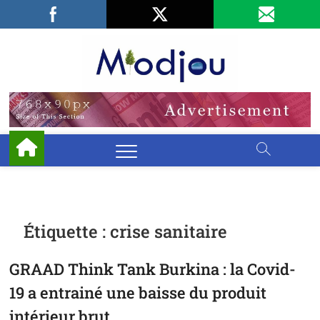
Skip
Facebook
LinkedIn
X
to
content
Miodjo
PRÉSERVONS
NOTRE
ENVIRONNEMENT
Étiquette :
crise sanitaire
GRAAD Think Tank Burkina : la Covid-
19 a entrainé une baisse du produit
intérieur brut