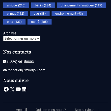
afrique
(210)
bénin
(384)
changement climatique
(117)
climat
(112)
eau
(88)
environnement
(93)
oms
(133)
santé
(285)
Archives
Nos contacts
(+229) 96150803
redaction@miodjou.com
Nous suivre
Facebook
X
YouTube
LinkedIn
Accueil
Qui sommes-nous ?
Nos services