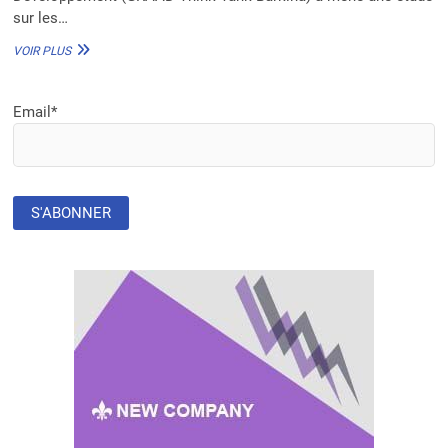
sur les…
GRAAD
VOIR PLUS
THINK
TANK
BURKINA :
Email*
LA
COVID-
19
A
ENTRAINÉ
UNE
BAISSE
DU
PRODUIT
INTÉRIEUR
BRUT