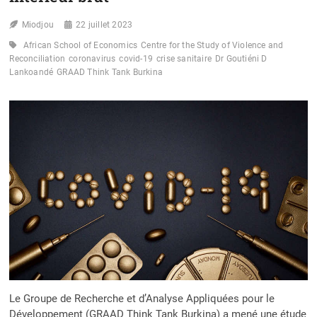
Miodjou
22 juillet 2023
African School of Economics
Centre for the Study of Violence and
Reconciliation
coronavirus
covid-19
crise sanitaire
Dr Goutiéni D
Lankoandé
GRAAD Think Tank Burkina
Le Groupe de Recherche et d’Analyse Appliquées pour le
Développement (GRAAD Think Tank Burkina) a mené une étude