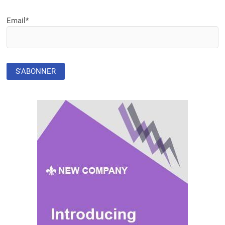
LA
2È
Email*
PHASE
DU
PROJET
DELTAS
AFRICA
LANCÉE