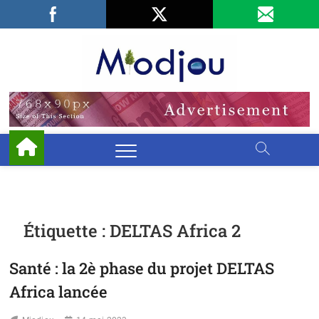
Skip
Facebook
LinkedIn
X
to
content
Miodjo
PRÉSERVONS
NOTRE
ENVIRONNEMENT
Étiquette :
DELTAS Africa 2
Santé : la 2è phase du projet DELTAS
Africa lancée