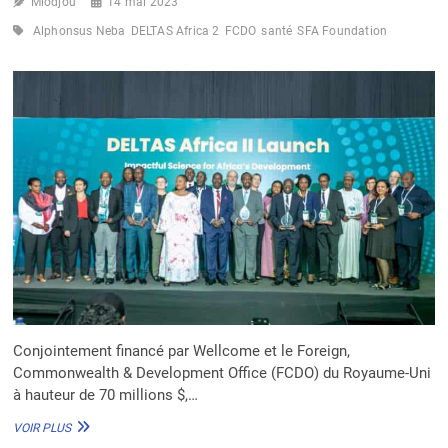
Miodjou
14 mai 2023
Alphonsus Neba
DELTAS Africa 2
FCDO
santé
SFA Foundation
Conjointement financé par Wellcome et le Foreign,
Commonwealth & Development Office (FCDO) du Royaume-Uni
à hauteur de 70 millions $,…
SANTÉ
VOIR PLUS
: