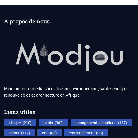
A propos de nous
Miodjou.com : média spécialisé en environnement, santé, énergies
renouvelables et architecture en Afrique.
Liens utiles
afrique
(210)
bénin
(382)
changement climatique
(117)
climat
(112)
eau
(88)
environnement
(93)