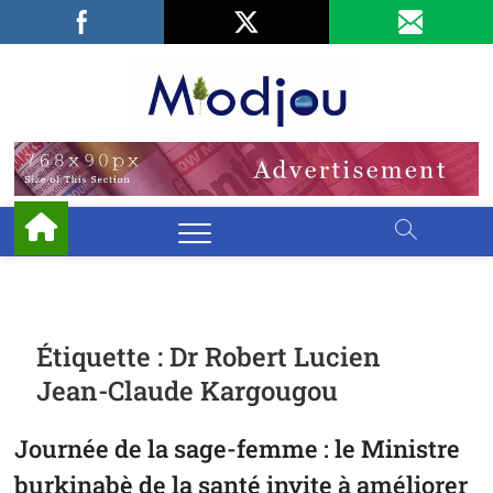
Skip
Facebook
LinkedIn
X
to
content
Miodjo
PRÉSERVONS
NOTRE
ENVIRONNEMENT
Étiquette :
Dr Robert Lucien
Jean-Claude Kargougou
Journée de la sage-femme : le Ministre
burkinabè de la santé invite à améliorer