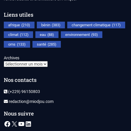
Liens utiles
afrique
(210)
bénin
(383)
changement climatique
(117)
climat
(112)
eau
(88)
environnement
(93)
oms
(133)
santé
(285)
Archives
Nos contacts
(+229) 96150803
redaction@miodjou.com
Nous suivre
Facebook
X
YouTube
LinkedIn