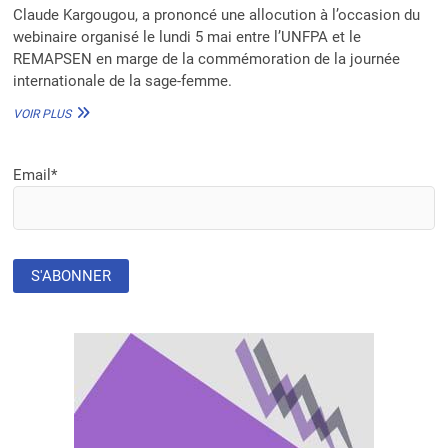
Claude Kargougou, a prononcé une allocution à l’occasion du
webinaire organisé le lundi 5 mai entre l’UNFPA et le
REMAPSEN en marge de la commémoration de la journée
internationale de la sage-femme.
JOURNÉE
VOIR PLUS
DE
LA
SAGE-
Email*
FEMME
:
LE
MINISTRE
BURKINABÈ
DE
LA
SANTÉ
INVITE
À
AMÉLIORER
LA
QUALITÉ
ET
LA