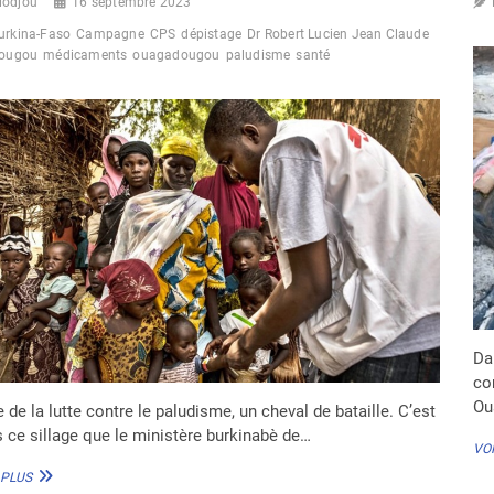
iodjou
16 septembre 2023
APPROUVÉ
urkina-Faso
Campagne
CPS
dépistage
Dr Robert Lucien Jean Claude
ougou
médicaments
ouagadougou
paludisme
santé
Dan
co
Ou
e de la lutte contre le paludisme, un cheval de bataille. C’est
 ce sillage que le ministère burkinabè de…
VOI
BURKINA
 PLUS
FASO