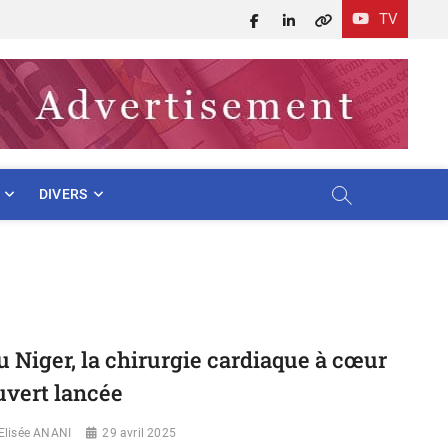
TV
Facebook
LinkedIn
X
DIVERS
u Niger, la chirurgie cardiaque à cœur
uvert lancée
Elisée ANANI
29 avril 2025