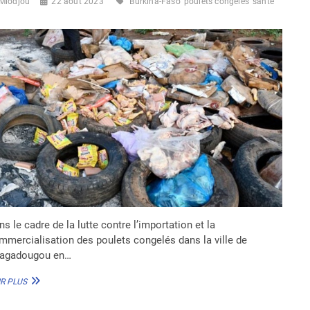
Miodjou
22 août 2023
Burkina-Faso
poulets congelés
santé
MÉRITE
s le cadre de la lutte contre l’importation et la
mmercialisation des poulets congelés dans la ville de
agadougou en…
BURKINA-
R PLUS
FASO
: