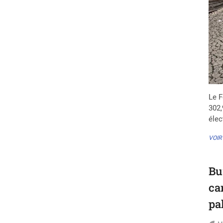
Le F
302,
élec
VOIR
Bu
ca
pa