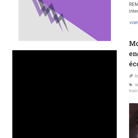
REM
inte
VOIR
Mo
en
éc
R
B
Nabi