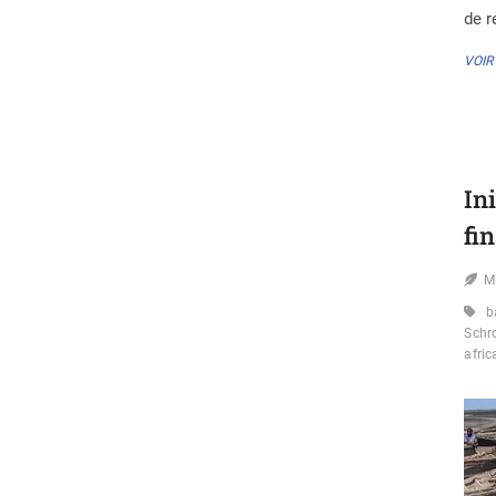
de r
VOIR
In
fi
M
b
Schr
afri