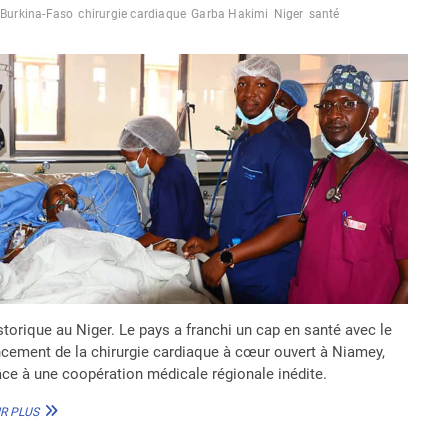
Burkina-Faso
chirurgie cardiaque
Garba Hakimi
Niger
santé
storique au Niger. Le pays a franchi un cap en santé avec le
ncement de la chirurgie cardiaque à cœur ouvert à Niamey,
âce à une coopération médicale régionale inédite.
AU
R PLUS
NIGER,
LA