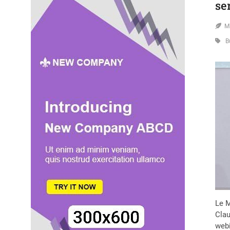
se
M
B
Le M
Clau
webi