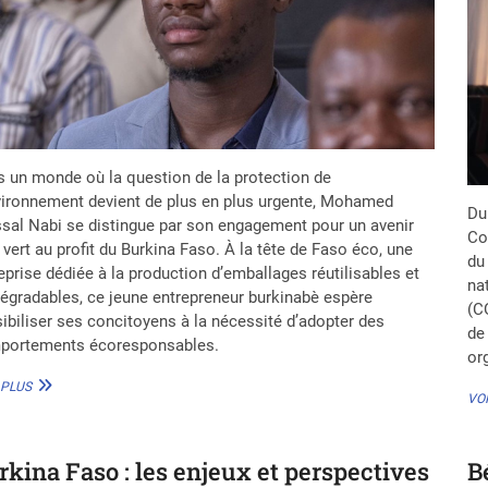
LEURS
SERVICES
 un monde où la question de la protection de
vironnement devient de plus en plus urgente, Mohamed
Du
sal Nabi se distingue par son engagement pour un avenir
Co
 vert au profit du Burkina Faso. À la tête de Faso éco, une
du
eprise dédiée à la production d’emballages réutilisables et
na
égradables, ce jeune entrepreneur burkinabè espère
(C
ibiliser ses concitoyens à la nécessité d’adopter des
de
portements écoresponsables.
or
MOHAMED
 PLUS
VOI
FAYSSAL
NABI,
UN
ENTREPRENEUR
rkina Faso : les enjeux et perspectives
B
ENGAGÉ