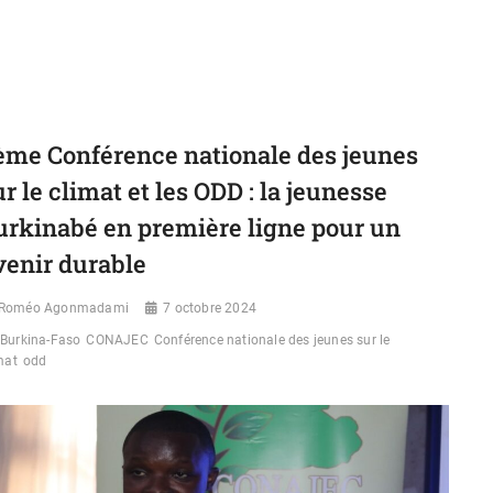
CHIRURGIE
CARDIAQUE
À
CŒUR
OUVERT
LANCÉE
ème Conférence nationale des jeunes
ur le climat et les ODD : la jeunesse
urkinabé en première ligne pour un
venir durable
Roméo Agonmadami
7 octobre 2024
Burkina-Faso
CONAJEC
Conférence nationale des jeunes sur le
mat
odd