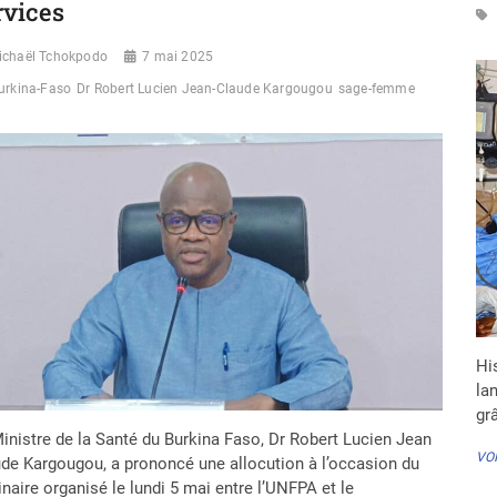
rvices
ichaël Tchokpodo
7 mai 2025
urkina-Faso
Dr Robert Lucien Jean-Claude Kargougou
sage-femme
Hi
la
gr
inistre de la Santé du Burkina Faso, Dr Robert Lucien Jean
VOI
de Kargougou, a prononcé une allocution à l’occasion du
naire organisé le lundi 5 mai entre l’UNFPA et le