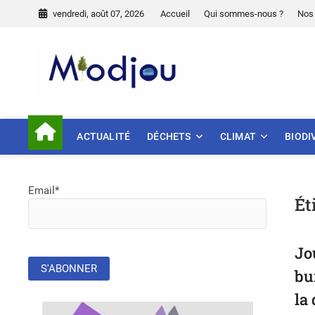
Skip
vendredi, août 07, 2026
Accueil
Qui sommes-nous ?
Nos 
to
content
Miodjou
PRÉSERVONS NOTRE ENVIR
ACTUALITÉ
DÉCHETS
CLIMAT
BIODI
Email*
Ét
Jo
bu
la