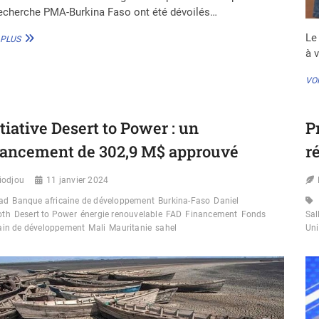
echerche PMA-Burkina Faso ont été dévoilés…
Le
BURKINA
 PLUS
FASO
à 
:
LES
VOI
ENJEUX
ET
PERSPECTIVES
itiative Desert to Power : un
P
DE
L’AMÉLIORATION
nancement de 302,9 M$ approuvé
r
DE
LA
BAISSE
iodjou
11 janvier 2024
DE
ad
Banque africaine de développement
Burkina-Faso
Daniel
LA
oth
Desert to Power
énergie renouvelable
FAD
Financement
Fonds
Sal
CONTRACEPTION
cain de développement
Mali
Mauritanie
sahel
Uni
MODERNE