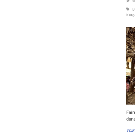
M
B
Karg
Fair
dans
VOIR