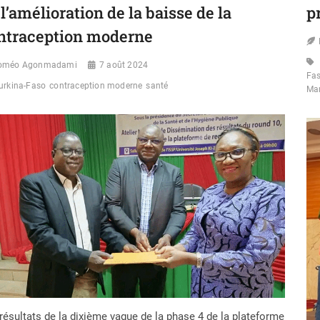
 l’amélioration de la baisse de la
p
POUR
UN
ntraception moderne
BURKINA
FASO
ÉCORESPONSABLE
oméo Agonmadami
7 août 2024
Fa
urkina-Faso
contraception moderne
santé
Ma
résultats de la dixième vague de la phase 4 de la plateforme