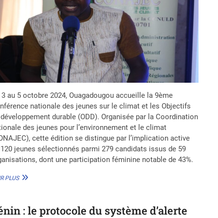
 3 au 5 octobre 2024, Ouagadougou accueille la 9ème
nférence nationale des jeunes sur le climat et les Objectifs
 développement durable (ODD). Organisée par la Coordination
tionale des jeunes pour l’environnement et le climat
ONAJEC), cette édition se distingue par l’implication active
 120 jeunes sélectionnés parmi 279 candidats issus de 59
ganisations, dont une participation féminine notable de 43%.
9ÈME
R PLUS
CONFÉRENCE
NATIONALE
DES
énin : le protocole du système d’alerte
JEUNES