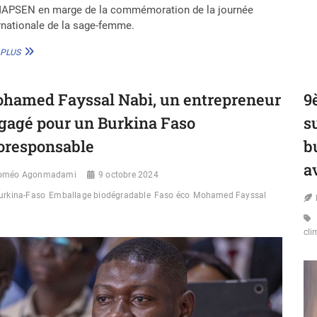
APSEN en marge de la commémoration de la journée
rnationale de la sage-femme.
JOURNÉE
 PLUS
DE
LA
SAGE-
hamed Fayssal Nabi, un entrepreneur
9
FEMME
:
gagé pour un Burkina Faso
s
LE
MINISTRE
oresponsable
b
BURKINABÈ
DE
a
oméo Agonmadami
9 octobre 2024
LA
SANTÉ
urkina-Faso
Emballage biodégradable
Faso éco
Mohamed Fayssal
INVITE
À
AMÉLIORER
cli
LA
QUALITÉ
ET
LA
COUVERTURE
DE