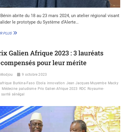
 Bénin abrite du 18 au 23 mars 2024, un atelier régional visant
valider le prototype du Système d’Alerte…
BÉNIN
R PLUS
:
LE
PROTOCOLE
rix Galien Afrique 2023 : 3 lauréats
DU
SYSTÈME
écompensés pour leur mérite
D’ALERTE
PRÉCOCE
Miodjou
MULTIRISQUES
9 octobre 2023
VALIDÉ
afrique
Burkina-Faso
Ebola
innovation
Jean Jacques Muyembe
Macky
l
Médecine
paludisme
Prix Galien Afrique 2023
RDC
Royaume-
santé
sénégal