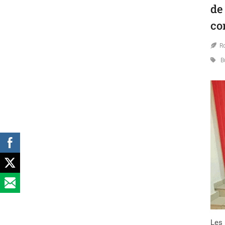
de
co
R
B
Les 