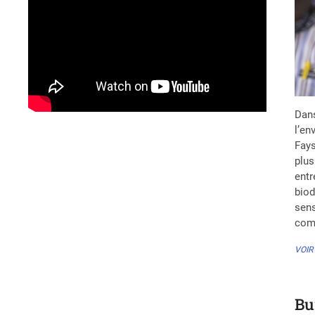
Dans
l’en
Fays
plus
entr
biod
sens
com
VOIR
Bu