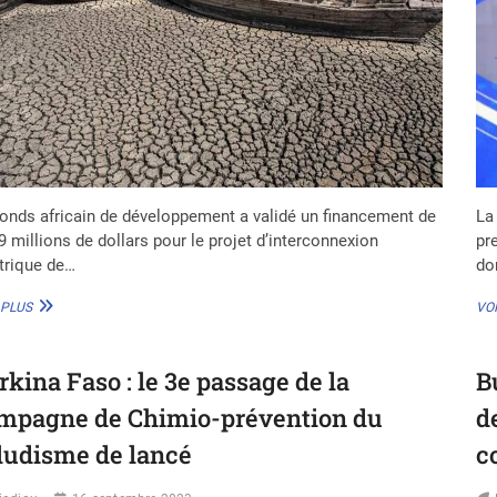
onds africain de développement a validé un financement de
La
9 millions de dollars pour le projet d’interconnexion
pre
trique de…
do
INITIATIVE
 PLUS
VOI
DESERT
TO
POWER
rkina Faso : le 3e passage de la
B
:
UN
mpagne de Chimio-prévention du
d
FINANCEMENT
DE
ludisme de lancé
c
302,9
M$