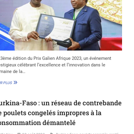
 3ème édition du Prix Galien Afrique 2023, un événement
stigieux célébrant l’excellence et l’innovation dans le
maine de la…
PRIX
R PLUS
GALIEN
AFRIQUE
2023
urkina-Faso : un réseau de contrebande
:
3
e poulets congelés impropres à la
LAURÉATS
RÉCOMPENSÉS
onsommation démantelé
POUR
LEUR