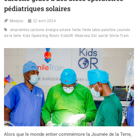
pédiatriques solaires
Miodjou
22 avril 2024
empreintes carbone
énergie solaire
fente
fente labio-palatine
journée
de la terre
Kids Operating Room
KidsOR
Nkeiruka Obi
santé
Smile Train
Alors que le monde entier commémore la Journée de la Terre,