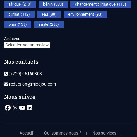
afrique
(210)
bénin
(383)
changement climatique
(117)
climat
(112)
eau
(88)
environnement
(93)
oms
(133)
santé
(285)
Archives
Nos contacts
(+229) 96150803
redaction@miodjou.com
Nous suivre
Facebook
X
YouTube
LinkedIn
Accueil
Qui sommes-nous ?
Nos services