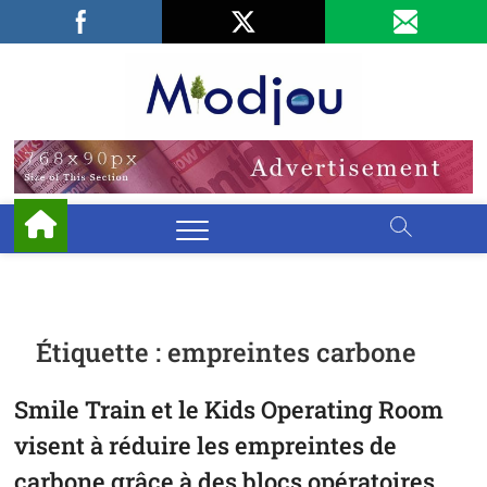
Skip
Facebook
LinkedIn
X
to
content
Miodjo
PRÉSERVONS
NOTRE
ENVIRONNEMENT
Étiquette :
empreintes carbone
Smile Train et le Kids Operating Room
visent à réduire les empreintes de
carbone grâce à des blocs opératoires