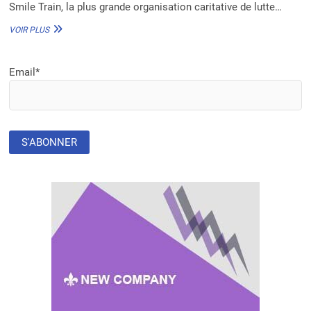
Smile Train, la plus grande organisation caritative de lutte…
SMILE
VOIR PLUS
TRAIN
ET
LE
Email*
KIDS
OPERATING
ROOM
VISENT
À
RÉDUIRE
LES
EMPREINTES
DE
CARBONE
GRÂCE
À
DES
BLOCS
OPÉRATOIRES
PÉDIATRIQUES
SOLAIRES