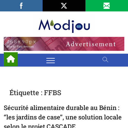
Skip
Facebook
LinkedIn
X
to
content
Miodjo
PRÉSERVONS
NOTRE
ENVIRONNEMENT
Étiquette :
FFBS
Sécurité alimentaire durable au Bénin :
‘’les jardins de case’’, une solution locale
selon le projet CASCADE