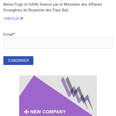
Bénin/Togo et GAIN, financé par le Ministère des Affaires
Etrangères du Royaume des Pays Bas.
SÉCURITÉ
VOIR PLUS
ALIMENTAIRE
DURABLE
AU
Email*
BÉNIN
:
‘’LES
JARDINS
DE
CASE’’,
UNE
SOLUTION
LOCALE
SELON
LE
PROJET
CASCADE