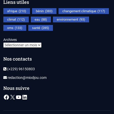
Liens utiles
afrique
(210)
bénin
(383)
changement climatique
(117)
climat
(112)
eau
(88)
environnement
(93)
oms
(133)
santé
(285)
Archives
Nos contacts
(+229) 96150803
redaction@miodjou.com
Nous suivre
Facebook
X
YouTube
LinkedIn