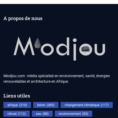
A propos de nous
Miodjou.com : média spécialisé en environnement, santé, énergies
renouvelables et architecture en Afrique.
Liens utiles
afrique
(210)
bénin
(383)
changement climatique
(117)
climat
(112)
eau
(88)
environnement
(93)