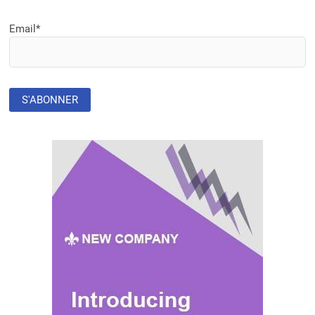
ET
LA
Email*
BAD
LANCENT
UN
PROJET
AMBITIEUX
POUR
REVITALISER
LA
PÊCHE
ET
L’AQUACULTURE