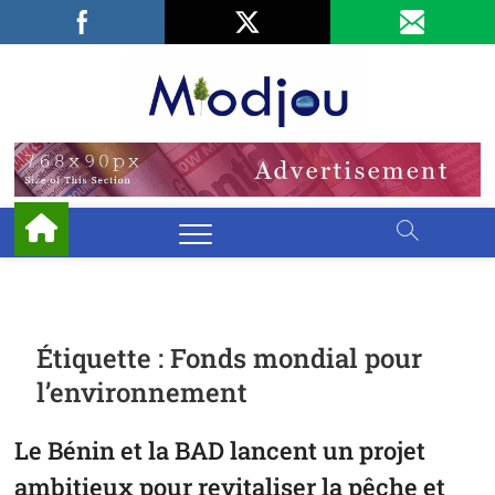
Skip
Facebook
LinkedIn
X
to
content
Miodjo
PRÉSERVONS
NOTRE
ENVIRONNEMENT
Étiquette :
Fonds mondial pour
l’environnement
Le Bénin et la BAD lancent un projet
ambitieux pour revitaliser la pêche et