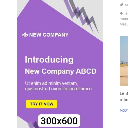
M
a
mond
Mas
Le B
offi
VOIR