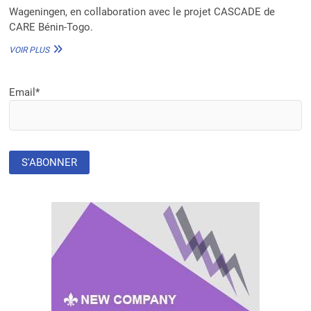
Wageningen, en collaboration avec le projet CASCADE de
CARE Bénin-Togo.
BÉNIN
VOIR PLUS
:
DES
JOURNALISTES
Email*
EN
FORMATION
SUR
LA
CONSOMMATION
DES
LÉGUMES
ET
LES
BONNES
PRATIQUES
CULINAIRES