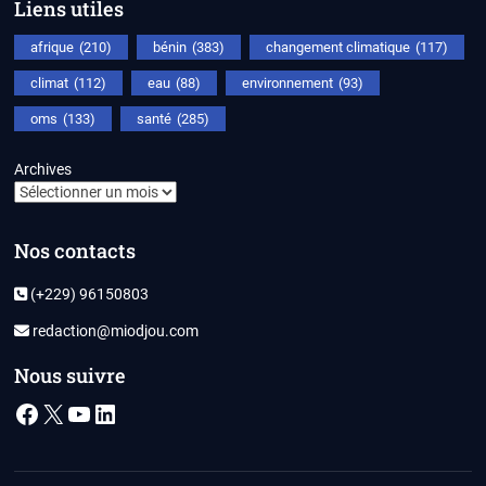
Liens utiles
afrique
(210)
bénin
(383)
changement climatique
(117)
climat
(112)
eau
(88)
environnement
(93)
oms
(133)
santé
(285)
Archives
Nos contacts
(+229) 96150803
redaction@miodjou.com
Nous suivre
Facebook
X
YouTube
LinkedIn