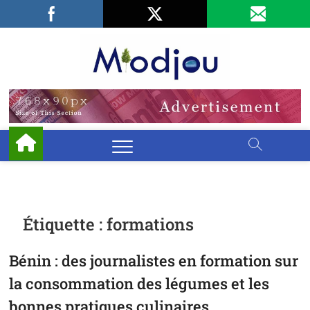
Skip
Facebook
LinkedIn
X
to
content
Miodjo
PRÉSERVONS
NOTRE
ENVIRONNEMENT
Étiquette :
formations
Bénin : des journalistes en formation sur
la consommation des légumes et les
bonnes pratiques culinaires