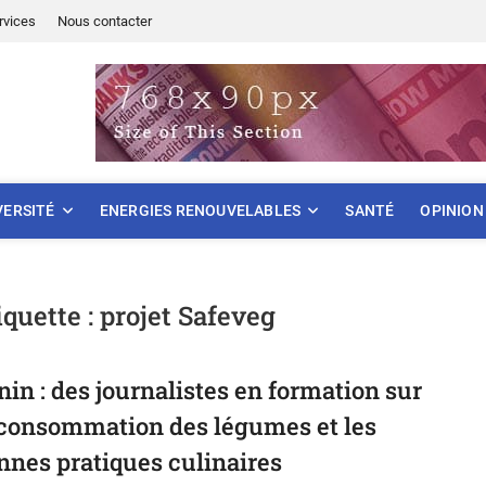
rvices
Nous contacter
ONNEMENT
VERSITÉ
ENERGIES RENOUVELABLES
SANTÉ
OPINION
iquette :
projet Safeveg
nin : des journalistes en formation sur
 consommation des légumes et les
nnes pratiques culinaires