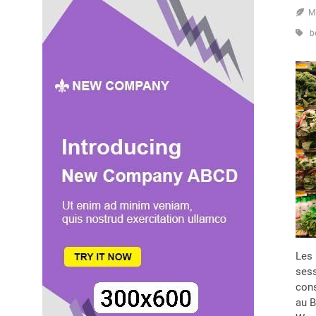
M
b
Les
sess
cons
au B