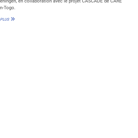
eningen, en collaboration avec le projet CASCADE de CARE
in-Togo.
BÉNIN
 PLUS
:
DES
JOURNALISTES
EN
FORMATION
SUR
LA
CONSOMMATION
DES
LÉGUMES
ET
LES
BONNES
PRATIQUES
CULINAIRES