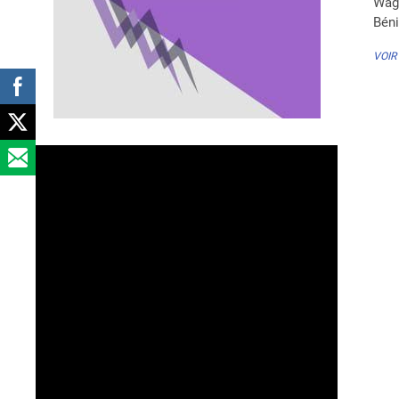
Wag
Bén
VOIR