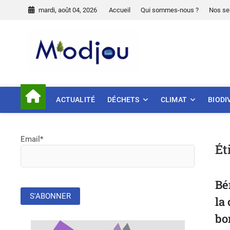
Skip
mardi, août 04, 2026
Accueil
Qui sommes-nous ?
Nos se
to
content
Miodjou
PRÉSERVONS NOTRE ENVIR
ACTUALITÉ
DÉCHETS
CLIMAT
BIODI
Email*
Ét
Bé
la
bo