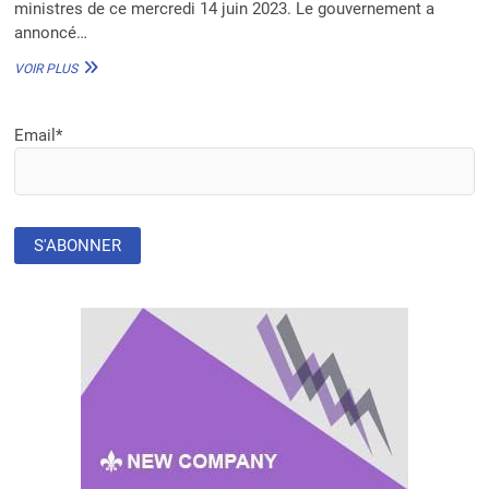
ministres de ce mercredi 14 juin 2023. Le gouvernement a
annoncé…
LE
VOIR PLUS
BÉNIN
ANNONCE
LA
Email*
CRÉATION
DE
L’AGENCE
NATIONALE
DE
MAINTENANCE
HOSPITALIÈRE