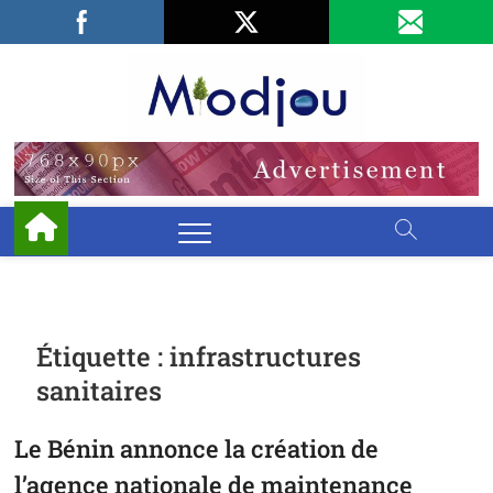
Skip
Facebook
LinkedIn
X
to
content
Miodjo
PRÉSERVONS
NOTRE
ENVIRONNEMENT
Étiquette :
infrastructures
sanitaires
Le Bénin annonce la création de
l’agence nationale de maintenance