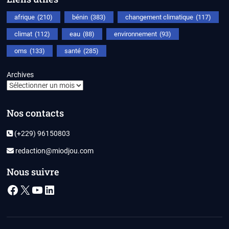
afrique
(210)
bénin
(383)
changement climatique
(117)
climat
(112)
eau
(88)
environnement
(93)
oms
(133)
santé
(285)
Archives
Nos contacts
(+229) 96150803
redaction@miodjou.com
Nous suivre
Facebook
X
YouTube
LinkedIn