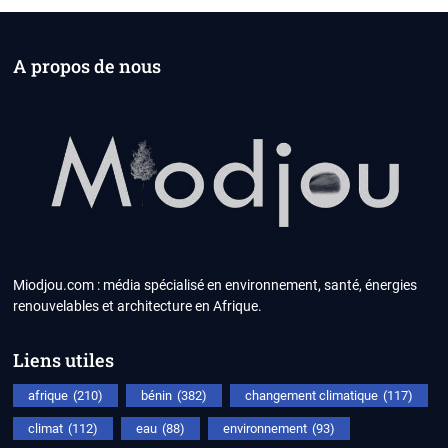
A propos de nous
Miodjou.com : média spécialisé en environnement, santé, énergies
renouvelables et architecture en Afrique.
Liens utiles
afrique
(210)
bénin
(382)
changement climatique
(117)
climat
(112)
eau
(88)
environnement
(93)