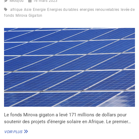
Miodjou
16 mars 2023
afrique
Asie
Energie
Energies durables
energies renouvelables
levée de
fonds
Mirova Gigaton
Le fonds Mirova gigaton a levé 171 millions de dollars pour
soutenir des projets d’énergie solaire en Afrique. Le premier…
ENERGIES
VOIR PLUS
DURABLES