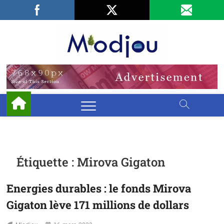
Skip
Facebook
LinkedIn
X
to
content
Miodjo
PRÉSERVONS
NOTRE
ENVIRONNEMENT
Étiquette :
Mirova Gigaton
Energies durables : le fonds Mirova
Gigaton lève 171 millions de dollars