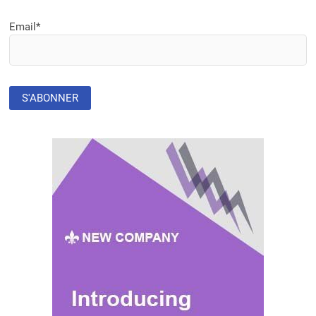
:
LE
Email*
FONDS
MIROVA
GIGATON
LÈVE
171
MILLIONS
DE
DOLLARS