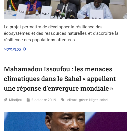
Le projet permettra de développer la résilience des
écosystèmes et des ressources naturelles et d’accroître la
résilience des populations affectées…
MALI
VOIR PLUS
:
LE
PROGRAMME
Mahamadou Issoufou : les menaces
DE
DÉVELOPPEMENT
climatiques dans le Sahel « appellent
ET
D’ADAPTATION
une réponse d’envergure mondiale »
AU
CHANGEMENT
Miodjou
2 octobre 2019
climat
grève
Niger
sahel
CLIMATIQUE
DANS
LE
BASSIN
DU
FLEUVE