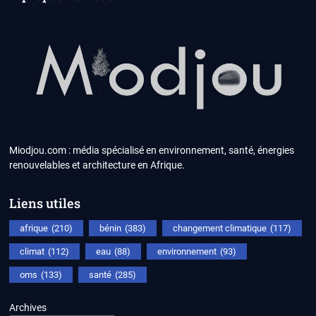
Miodjou.com : média spécialisé en environnement, santé, énergies
renouvelables et architecture en Afrique.
Liens utiles
afrique
(210)
bénin
(383)
changement climatique
(117)
climat
(112)
eau
(88)
environnement
(93)
oms
(133)
santé
(285)
Archives