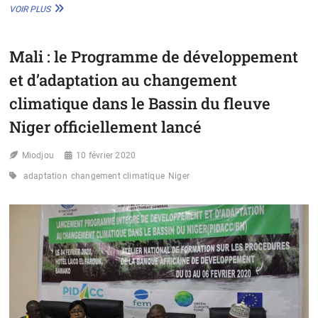
NIGER
VOIR PLUS
:
PLUS
DE
Mali : le Programme de développement
100.000
PERSONNES
et d’adaptation au changement
ENCOURENT
LE
climatique dans le Bassin du fleuve
RISQUE
Niger officiellement lancé
D’INACCESSIBILITÉ
À
L’EAU
Miodjou
10 février 2020
POTABLE
adaptation
changement climatique
Niger