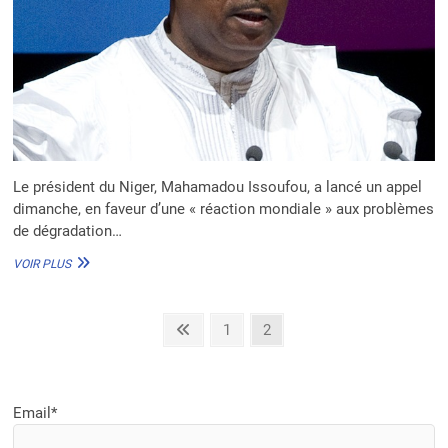
NIGER
OFFICIELLEMENT
LANCÉ
Le président du Niger, Mahamadou Issoufou, a lancé un appel
dimanche, en faveur d’une « réaction mondiale » aux problèmes
de dégradation…
MAHAMADOU
VOIR PLUS
ISSOUFOU
:
LES
Pagination
Previous
Page
Page
1
2
MENACES
page
CLIMATIQUES
des
DANS
publications
LE
SAHEL
Email*
«
APPELLENT