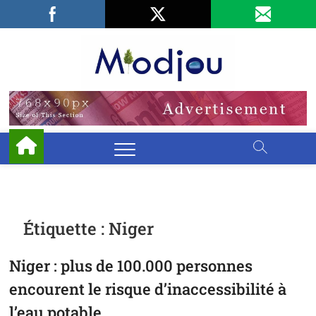
Skip
Facebook
LinkedIn
X
to
content
Miodjo
PRÉSERVONS
NOTRE
ENVIRONNEMENT
Étiquette :
Niger
Niger : plus de 100.000 personnes
encourent le risque d’inaccessibilité à
l’eau potable