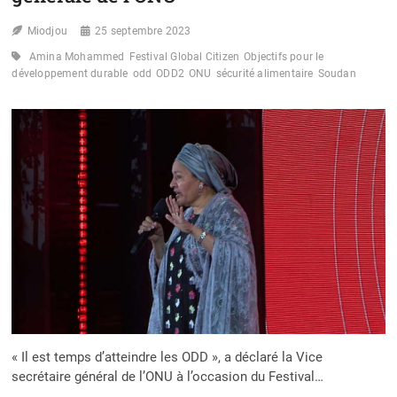
Miodjou
25 septembre 2023
Amina Mohammed
Festival Global Citizen
Objectifs pour le
développement durable
odd
ODD2
ONU
sécurité alimentaire
Soudan
« Il est temps d’atteindre les ODD », a déclaré la Vice
secrétaire général de l’ONU à l’occasion du Festival…