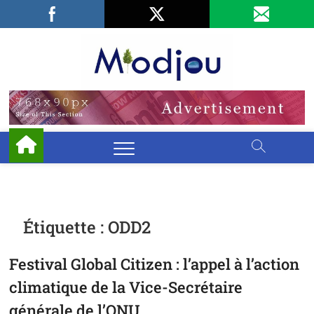
Skip
Facebook
LinkedIn
X
to
content
Miodjo
PRÉSERVONS
NOTRE
ENVIRONNEMENT
Étiquette :
ODD2
Festival Global Citizen : l’appel à l’action
climatique de la Vice-Secrétaire
générale de l’ONU