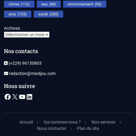
climat
(112)
eau
(88)
environnement
(93)
oms
(133)
santé
(285)
Archives
Nos contacts
(+229) 96150803
redaction@miodjou.com
Nous suivre
Facebook
X
YouTube
LinkedIn
Accueil
Qui sommes-nous ?
Nos services
Nous contacter
Plan du site