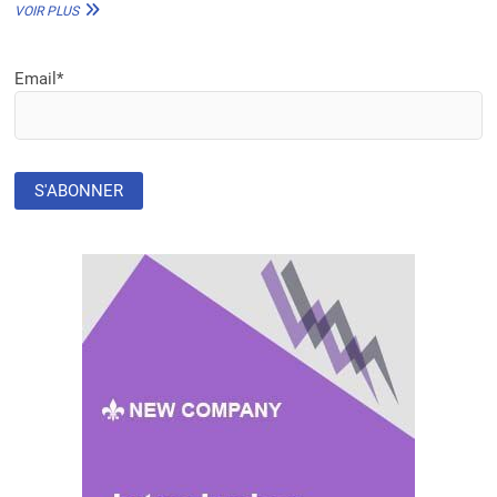
FESTIVAL
VOIR PLUS
GLOBAL
CITIZEN
:
Email*
L’APPEL
À
L’ACTION
CLIMATIQUE
DE
LA
VICE-
SECRÉTAIRE
GÉNÉRALE
DE
L’ONU