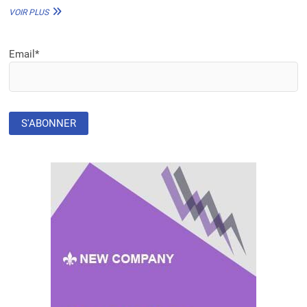
RDC
VOIR PLUS
:
«
ODIA
Email*
»,
POUR
LE
TRI
SÉLECTIF
DES
DÉCHETS
À
KINSHASA