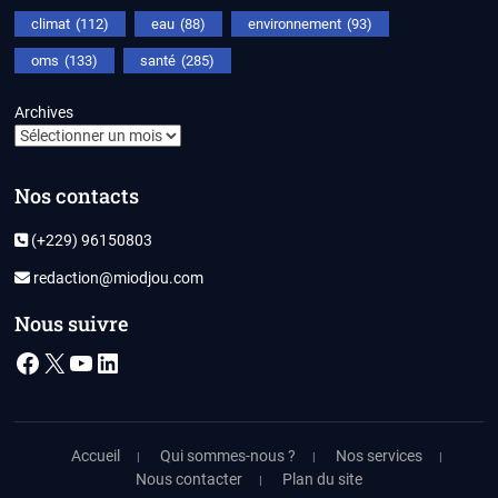
climat
(112)
eau
(88)
environnement
(93)
oms
(133)
santé
(285)
Archives
Nos contacts
(+229) 96150803
redaction@miodjou.com
Nous suivre
Facebook
X
YouTube
LinkedIn
Accueil
Qui sommes-nous ?
Nos services
Nous contacter
Plan du site