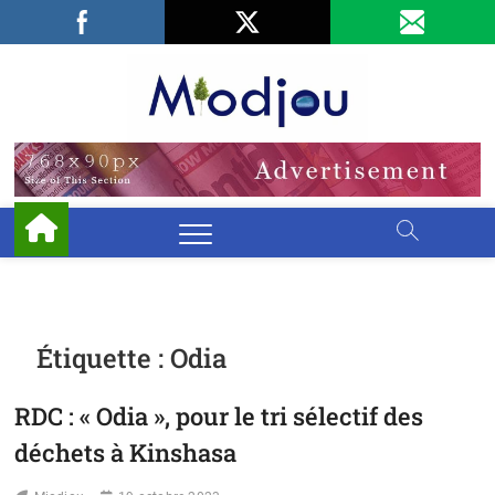
Skip
Facebook
LinkedIn
X
to
content
Miodjo
PRÉSERVONS
NOTRE
ENVIRONNEMENT
Étiquette :
Odia
RDC : « Odia », pour le tri sélectif des
déchets à Kinshasa