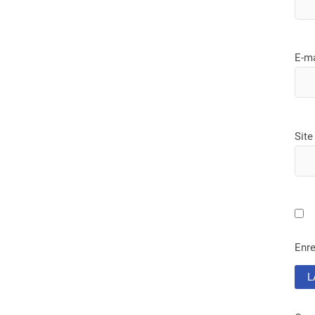
E-m
Site
Enre