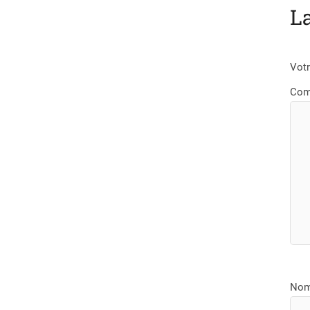
L
Votr
Com
No