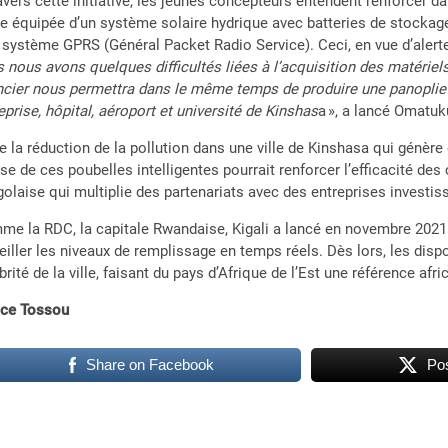
avers cette initiative, les jeunes concepteurs entendent renforcer da
re équipée d’un système solaire hydrique avec batteries de stockage,
 système GPRS (Général Packet Radio Service). Ceci, en vue d’alerter
 nous avons quelques difficultés liées à l’acquisition des matérie
ncier nous permettra dans le même temps de produire une panoplie
eprise, hôpital, aéroport et université de Kinshas
a », a lancé Omatu
e la réduction de la pollution dans une ville de Kinshasa qui génèr
e de ces poubelles intelligentes pourrait renforcer l’efficacité des c
olaise qui multiplie des partenariats avec des entreprises investis
e la RDC, la capitale Rwandaise, Kigali a lancé en novembre 2021 
eiller les niveaux de remplissage en temps réels. Dès lors, les dispo
brité de la ville, faisant du pays d’Afrique de l’Est une référence af
ace Tossou
Share on Facebook
Pos