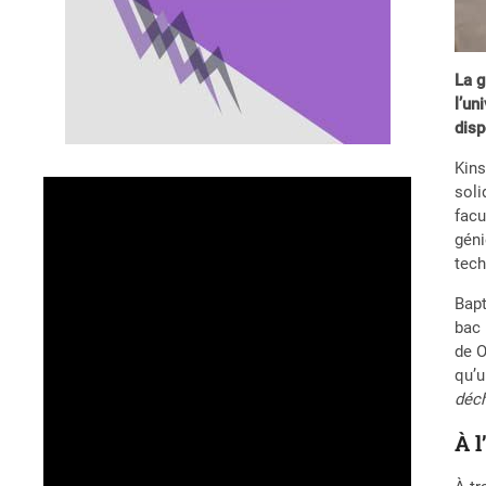
La g
l’un
disp
Kins
soli
facu
géni
tech
Bapt
bac 
de O
qu’u
déc
À l