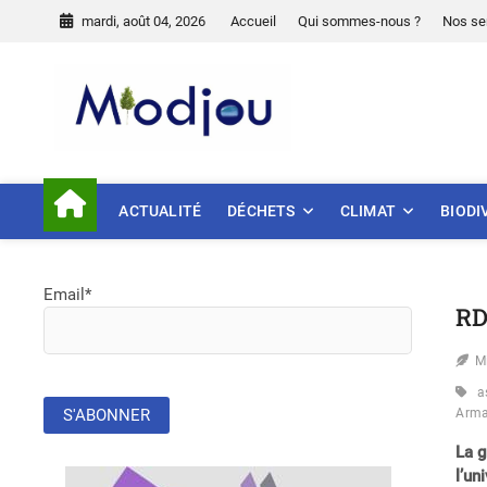
Skip
mardi, août 04, 2026
Accueil
Qui sommes-nous ?
Nos se
to
content
Miodjou
PRÉSERVONS NOTRE ENVIR
ACTUALITÉ
DÉCHETS
CLIMAT
BIODI
Email*
RD
M
a
Arm
La g
l’un