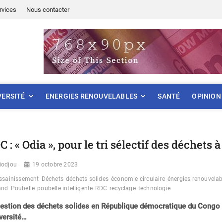
rvices
Nous contacter
ONNEMENT
VERSITÉ
ENERGIES RENOUVELABLES
SANTÉ
OPINION
C : « Odia », pour le tri sélectif des déchets
iodjou
19 octobre 2023
ssainissement
Déchets
déchets solides
économie circulaire
énergies renouvelab
and
Poubelle
poubelle intelligente
RDC
recyclage
technologie
estion des déchets solides en République démocratique du Congo (
iversité…