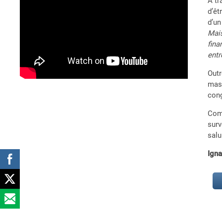
À tr
d’êt
d’un
Mais
fina
entr
Outr
mass
cong
Comm
surv
salu
Ign