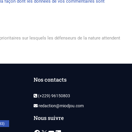
r la façon dont les données de vos commentaires sont
rioritaires sur lesquels les défenseurs de la nature attendent
Nos contacts
(+229) 96150803
redaction@miodjou.com
Nous suivre
33)