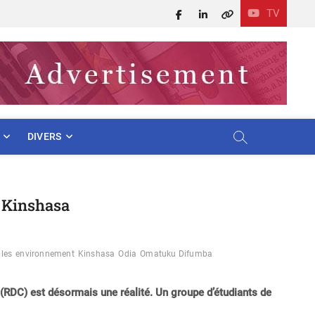
TV
Facebook
LinkedIn
X
DIVERS
 à Kinshasa
les
environnement
Kinshasa
Odia
Omatuku Difumba
RDC) est désormais une réalité. Un groupe d’étudiants de