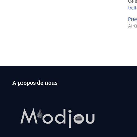
Ce s
trai
Na
Pre
AirQ
de
l’a
A propos de nous