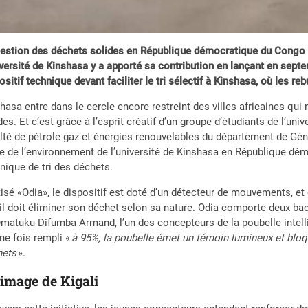
estion des déchets solides en République démocratique du Congo (
iversité de Kinshasa y a apporté sa contribution en lançant en septe
ositif technique devant faciliter le tri sélectif à Kinshasa, où les r
hasa entre dans le cercle encore restreint des villes africaines qui
des. Et c’est grâce à l’esprit créatif d’un groupe d’étudiants de l’uni
lté de pétrole gaz et énergies renouvelables du département de Gé
e de l’environnement de l’université de Kinshasa en République dém
nique de tri des déchets.
isé «Odia», le dispositif est doté d’un détecteur de mouvements, et
il doit éliminer son déchet selon sa nature. Odia comporte deux b
matuku Difumba Armand, l’un des concepteurs de la poubelle intellige
ne fois rempli «
à 95%, la poubelle émet un témoin lumineux et bloqu
hets
».
’image de Kigali