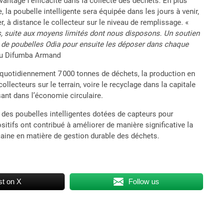
vantage l’efficacité dans la collecte des déchets. En plus
 la poubelle intelligente sera équipée dans les jours à venir,
, à distance le collecteur sur le niveau de remplissage. «
ls, suite aux moyens limités dont nous disposons. Un soutien
 de poubelles Odia pour ensuite les déposer dans chaque
ku Difumba Armand
e quotidiennement 7 000 tonnes de déchets, la production en
ollecteurs sur le terrain, voire le recyclage dans la capitale
sant dans l’économie circulaire.
des poubelles intelligentes dotées de capteurs pour
sitifs ont contribué à améliorer de manière significative la
ricaine en matière de gestion durable des déchets.
t on X
Follow us