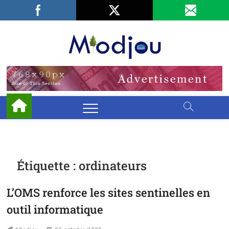
Skip
Facebook
LinkedIn
X
to
content
Miodjo
PRÉSERVONS
NOTRE
ENVIRONNEMENT
Étiquette :
ordinateurs
L’OMS renforce les sites sentinelles en
outil informatique