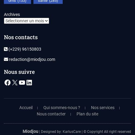
oms
(133)
santé
(285)
Archives
Nos contacts
(+229) 96150803
redaction@miodjou.com
Nous suivre
Facebook
X
YouTube
LinkedIn
Accueil
Qui sommes-nous ?
Nos services
Nous contacter
Plan du site
Miodjou
| Designed by:
KarlusCare
| © Copyright All right reserved