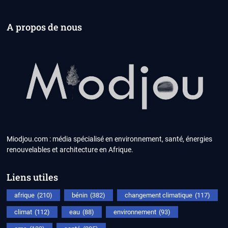
A propos de nous
Miodjou.com : média spécialisé en environnement, santé, énergies
renouvelables et architecture en Afrique.
Liens utiles
afrique
(210)
bénin
(382)
changement climatique
(117)
climat
(112)
eau
(88)
environnement
(93)