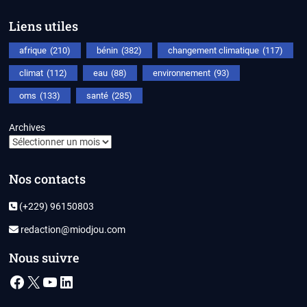
Liens utiles
afrique
(210)
bénin
(382)
changement climatique
(117)
climat
(112)
eau
(88)
environnement
(93)
oms
(133)
santé
(285)
Archives
Nos contacts
(+229) 96150803
redaction@miodjou.com
Nous suivre
Facebook
X
YouTube
LinkedIn