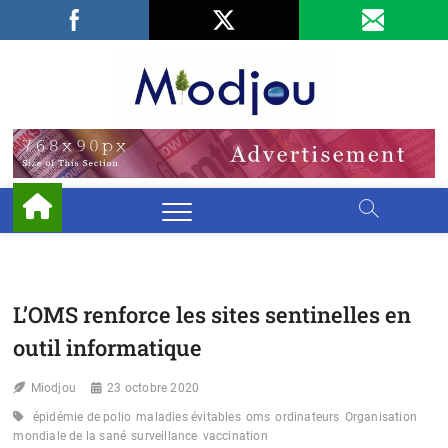
Skip
Facebook
LinkedIn
X
to
content
Miodjo
PRÉSERVONS
NOTRE
ENVIRONNEMENT
L’OMS renforce les sites sentinelles en
outil informatique
Miodjou
23 octobre 2020
épidémie de polio
maladies évitables
oms
ordinateurs
Organisation
mondiale de la sané
surveillance
vaccination