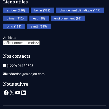
Liens utiles
afrique
(210)
bénin
(382)
changement climatique
(117)
climat
(112)
eau
(88)
environnement
(93)
oms
(133)
santé
(285)
Archives
Nos contacts
(+229) 96150803
redaction@miodjou.com
Nous suivre
Facebook
X
YouTube
LinkedIn