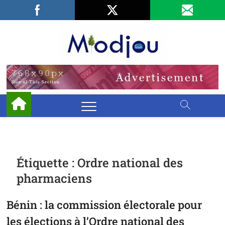
Skip
Facebook
LinkedIn
X
to
content
Miodjo
PRÉSERVONS
NOTRE
ENVIRONNEMENT
Étiquette :
Ordre national des
pharmaciens
Bénin : la commission électorale pour
les élections à l’Ordre national des