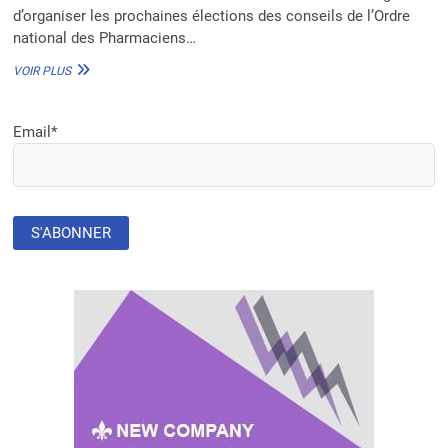
d’organiser les prochaines élections des conseils de l’Ordre
national des Pharmaciens…
BÉNIN
VOIR PLUS
:
LA
COMMISSION
Email*
ÉLECTORALE
POUR
LES
ÉLECTIONS
À
L’ORDRE
NATIONAL
DES
PHARMACIENS
INSTALLÉE