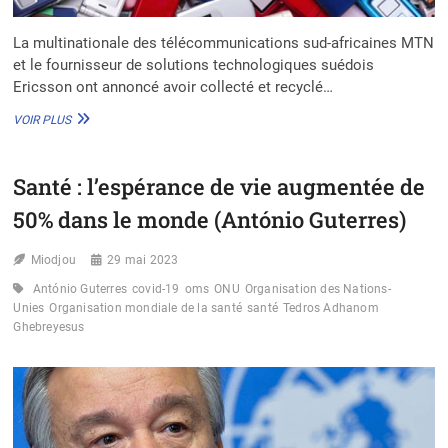
La multinationale des télécommunications sud-africaines MTN
et le fournisseur de solutions technologiques suédois
Ericsson ont annoncé avoir collecté et recyclé…
BÉNIN
VOIR PLUS
:
123
TONNES
Santé : l’espérance de vie augmentée de
DE
DÉCHETS
50% dans le monde (António Guterres)
ÉLECTRONIQUES
COLLECTÉS
Miodjou
ET
29 mai 2023
RECYCLÉS
António Guterres
covid-19
oms
ONU
Organisation des Nations-
COURANT
Unies
Organisation mondiale de la santé
santé
Tedros Adhanom
2021-
Ghebreyesus
2023