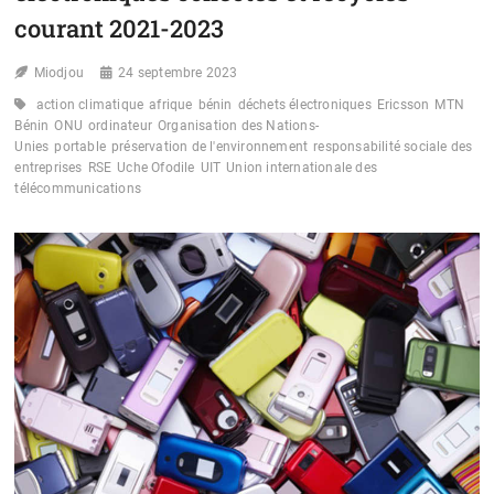
courant 2021-2023
Miodjou
24 septembre 2023
action climatique
afrique
bénin
déchets électroniques
Ericsson
MTN
Bénin
ONU
ordinateur
Organisation des Nations-
Unies
portable
préservation de l'environnement
responsabilité sociale des
entreprises
RSE
Uche Ofodile
UIT
Union internationale des
télécommunications