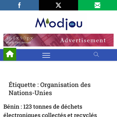
Skip
Facebook
LinkedIn
X
to
content
Miodjo
PRÉSERVONS
NOTRE
ENVIRONNEMENT
Étiquette :
Organisation des
Nations-Unies
Bénin : 123 tonnes de déchets
électroniques collectés et recyclés