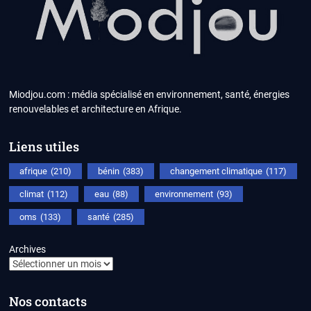
Miodjou.com : média spécialisé en environnement, santé, énergies
renouvelables et architecture en Afrique.
Liens utiles
afrique
(210)
bénin
(383)
changement climatique
(117)
climat
(112)
eau
(88)
environnement
(93)
oms
(133)
santé
(285)
Archives
Nos contacts