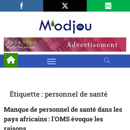
Skip
Facebook
LinkedIn
X
to
content
Miodjo
PRÉSERVONS
NOTRE
ENVIRONNEMENT
Étiquette :
personnel de santé
Manque de personnel de santé dans les
pays africains : l’OMS évoque les
raisons