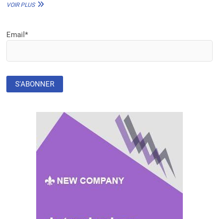
MANQUE
VOIR PLUS
DE
PERSONNEL
DE
Email*
SANTÉ
DANS
LES
PAYS
AFRICAINS
:
L’OMS
ÉVOQUE
LES
RAISONS