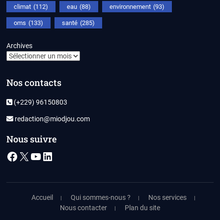
climat
(112)
eau
(88)
environnement
(93)
oms
(133)
santé
(285)
Archives
Nos contacts
(+229) 96150803
redaction@miodjou.com
Nous suivre
Facebook
X
YouTube
LinkedIn
Accueil
Qui sommes-nous ?
Nos services
Nous contacter
Plan du site