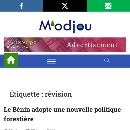
Skip
Facebook
LinkedIn
X
to
content
Miodjo
PRÉSERVONS
NOTRE
ENVIRONNEMENT
Étiquette :
révision
Le Bénin adopte une nouvelle politique
forestière