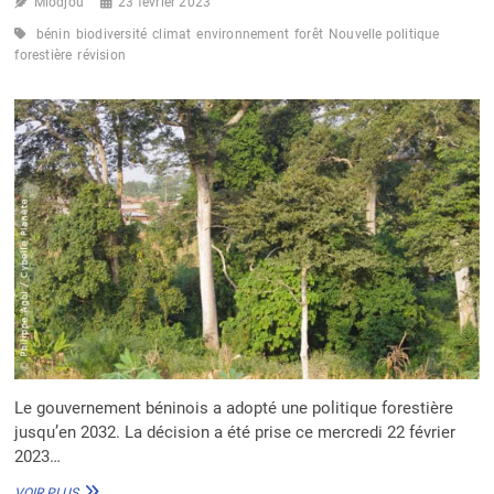
Miodjou
23 février 2023
bénin
biodiversité
climat
environnement
forêt
Nouvelle politique
forestière
révision
Le gouvernement béninois a adopté une politique forestière
jusqu’en 2032. La décision a été prise ce mercredi 22 février
2023…
LE
VOIR PLUS