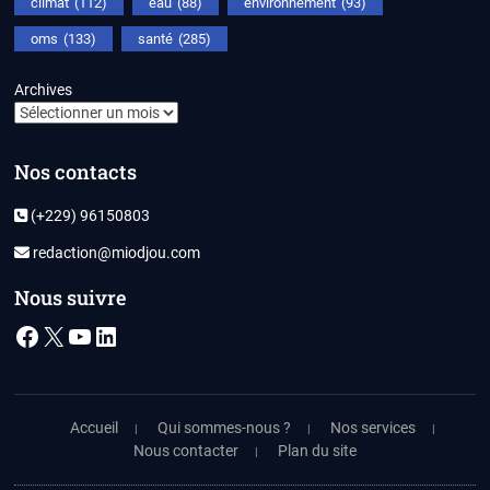
climat
(112)
eau
(88)
environnement
(93)
oms
(133)
santé
(285)
Archives
Nos contacts
(+229) 96150803
redaction@miodjou.com
Nous suivre
Facebook
X
YouTube
LinkedIn
Accueil
Qui sommes-nous ?
Nos services
Nous contacter
Plan du site